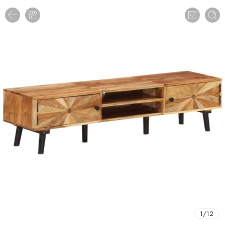
1
/
12