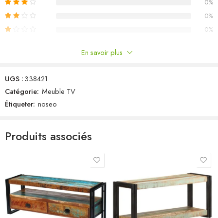
0%
0%
0%
En savoir plus
Commentaires
UGS :
338421
Il n'y a pas encore de critiques.
Catégorie:
Meuble TV
Étiqueter:
noseo
Produits associés