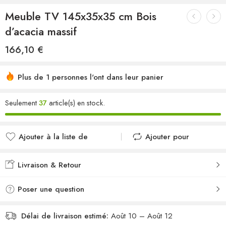
Meuble TV 145x35x35 cm Bois
d’acacia massif
166,10
€
Plus de 1 personnes l'ont dans leur panier
Seulement
37
article(s) en stock.
Ajouter à la liste de
Ajouter pour
souhaits
comparer
Ajouté à la liste de
Ajouté au
Livraison & Retour
souhaits
comparateur
Poser une question
Délai de livraison estimé:
Août 10 – Août 12