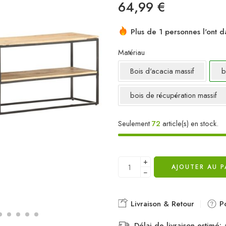
64,99
€
Plus de 1 personnes l'ont d
Matériau
Bois d'acacia massif
b
bois de récupération massif
Seulement
72
article(s) en stock.
+
AJOUTER AU P
−
Livraison & Retour
Po
Délai de livraison estimé:
A