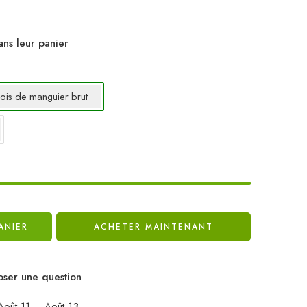
ans leur panier
ois de manguier brut
ANIER
ACHETER MAINTENANT
ser une question
oût 11 – Août 13