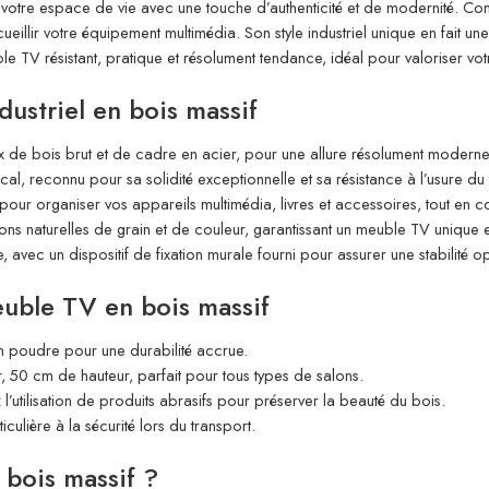
r votre espace de vie avec une touche d’authenticité et de modernité. Co
ueillir votre équipement multimédia. Son style industriel unique en fait un
V résistant, pratique et résolument tendance, idéal pour valoriser votre 
ustriel en bois massif
de bois brut et de cadre en acier, pour une allure résolument moderne 
l, reconnu pour sa solidité exceptionnelle et sa résistance à l’usure du
our organiser vos appareils multimédia, livres et accessoires, tout en c
s naturelles de grain et de couleur, garantissant un meuble TV unique 
vec un dispositif de fixation murale fourni pour assurer une stabilité op
euble TV en bois massif
en poudre pour une durabilité accrue.
50 cm de hauteur, parfait pour tous types de salons.
 l’utilisation de produits abrasifs pour préserver la beauté du bois.
culière à la sécurité lors du transport.
 bois massif ?