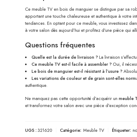
Ce meuble TV en bois de manguier se distingue par sa robustes
apportant une touche chaleureuse et authentique à votre inté
tendances. En optant pour ce meuble, vous investissez dans
à votre salon dès aujourd’hui et profitez d’une pièce qui allie
Questions fréquentes
Quelle est la durée de livraison ?
La livraison s’effec
Ce meuble TV est-il facile à assembler ?
Oui, il néces
Le bois de manguier est-il résistant à l’usure ?
Absolum
Les variations de couleur et de grain sont-elles norm
authentique.
Ne manquez pas cette opportunité d’acquérir un
meuble 
et transformez votre salon avec une pièce d’exception con
UGS :
321620
Catégorie:
Meuble TV
Étiqueter:
n