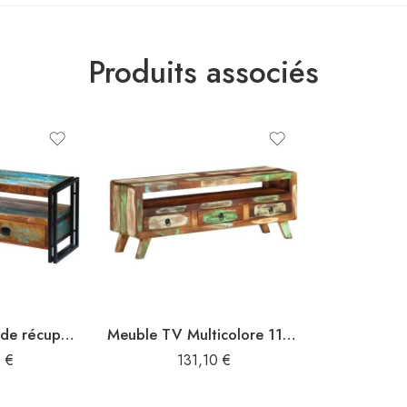
Produits associés
Meuble TV Bois de récupération massif
Meuble TV Multicolore 110x30x40 cm Bois massif de récupération
0
€
131,10
€