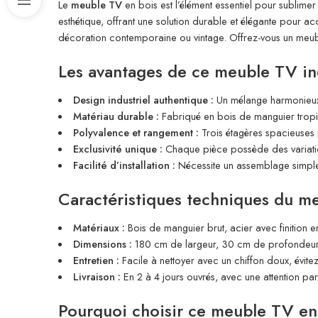
Le
meuble TV
en bois est l’élément essentiel pour sublime
esthétique, offrant une solution durable et élégante pour acc
décoration contemporaine ou vintage. Offrez-vous un meuble T
Les avantages de ce meuble TV ind
Design industriel authentique :
Un mélange harmonieux 
Matériau durable :
Fabriqué en bois de manguier tropica
Polyvalence et rangement :
Trois étagères spacieuses p
Exclusivité unique :
Chaque pièce possède des variation
Facilité d’installation :
Nécessite un assemblage simple, a
Caractéristiques techniques du m
Matériaux :
Bois de manguier brut, acier avec finition 
Dimensions :
180 cm de largeur, 30 cm de profondeur, 
Entretien :
Facile à nettoyer avec un chiffon doux, évitez
Livraison :
En 2 à 4 jours ouvrés, avec une attention parti
Pourquoi choisir ce meuble TV en