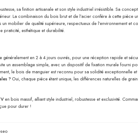
se, sa finition artisanale et son style industriel irrésistible. Sa concept
rieur. La combinaison du bois brut et de l’acier confère à cette pièce un
 un mobilier de qualité supérieure, respectueux de l’environnement et co
 praticité, esthétique et durabilité.
tue généralement en 2 à 4 jours ouvrés, pour une réception rapide et sécur
site un assemblage simple, avec un dispositif de fixation murale fourni pou
ent, le bois de manguier est reconnu pour sa solidité exceptionnelle et 
ales ?
Oui, chaque pièce étant unique, les différences naturelles de grain 
TV
en bois massif, alliant style industriel, robustesse et exclusivité. Comm
çue pour durer !
oseo