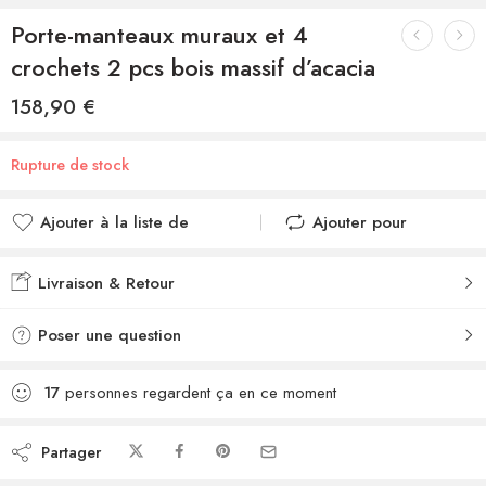
Porte-manteaux muraux et 4
crochets 2 pcs bois massif d’acacia
158,90
€
Rupture de stock
Ajouter à la liste de
Ajouter pour
souhaits
comparer
Ajouté à la liste de
Ajouté au
Livraison & Retour
souhaits
comparateur
Poser une question
17
personnes regardent ça en ce moment
Partager