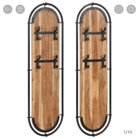
1
/
10