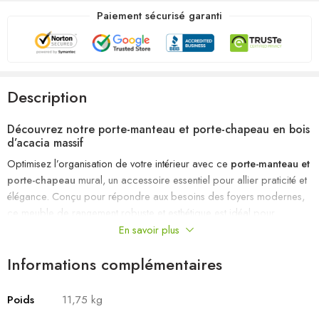
Paiement sécurisé garanti
Description
Découvrez notre porte-manteau et porte-chapeau en bois
d’acacia massif
Optimisez l’organisation de votre intérieur avec ce
porte-manteau et
porte-chapeau
mural, un accessoire essentiel pour allier praticité et
élégance. Conçu pour répondre aux besoins des foyers modernes,
ce meuble de rangement robuste et esthétique est idéal pour
maintenir votre espace en ordre tout en apportant une touche
En savoir plus
d’authenticité à votre décoration.
Informations complémentaires
Les avantages de ce porte-manteau mural
Design élégant et naturel :
Fabriqué en bois d’acacia massif,
Poids
11,75 kg
reconnu pour sa solidité exceptionnelle et ses grains uniques, ce