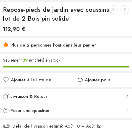
Repose-pieds de jardin avec coussins
lot de 2 Bois pin solide
112,90
€
Plus de 2 personnes l'ont dans leur panier
Seulement
39
article(s) en stock.
Ajouter à la liste de
Ajouter pour
souhaits
comparer
Ajouté à la liste de
Ajouté au
Livraison & Retour
souhaits
comparateur
Poser une question
Délai de livraison estimé:
Août 10 – Août 12