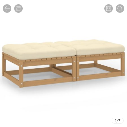
1
/
7