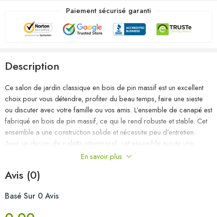
Paiement sécurisé garanti
Description
Ce salon de jardin classique en bois de pin massif est un excellent
choix pour vous détendre, profiter du beau temps, faire une sieste
ou discuter avec votre famille ou vos amis. L’ensemble de canapé est
fabriqué en bois de pin massif, ce qui le rend robuste et stable. Cet
ensemble a une construction solide et nécessite peu d’entretien.
Avec un design de palette intemporel, cet ensemble ajoute une
touche de charme rustique à votre espace de vie. Remarque : afin
En savoir plus
de prolonger la durée de vie des meubles d’extérieur, nous vous
Avis (0)
recommandons de les protéger avec une housse imperméable.
Basé Sur 0 Avis
Couleur : noir
Matériau : bois de pin massif