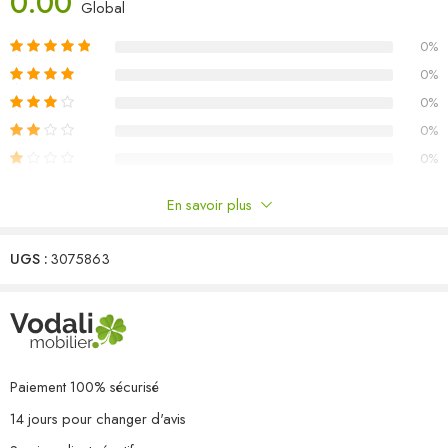
0.00
Dimensions du canapé d’angle : 70 x 70 x 67 cm (l x P x H)
Global
Dimensions du canapé central : 70 x 70 x 67 cm (l x P x H)
0%
Dimensions de la table : 70 x 70 x 30 cm (l x P x H)
L’assemblage est requis
0%
Capacité de charge maximale (par siège) : 110 kg
0%
La livraison contient :
0%
3 x canapé d’angle
0%
6 x canapé central
1 x table
En savoir plus
Commentaires
UGS :
3075863
Il n'y a pas encore de critiques.
Paiement 100% sécurisé
14 jours pour changer d'avis