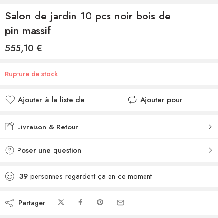
Salon de jardin 10 pcs noir bois de
pin massif
555,10
€
Rupture de stock
Ajouter à la liste de
Ajouter pour
souhaits
comparer
Ajouté à la liste de
Ajouté au
Livraison & Retour
souhaits
comparateur
Poser une question
39
personnes regardent ça en ce moment
Partager