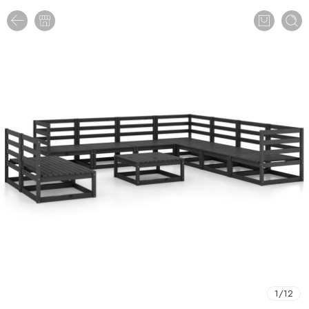
1
/
12