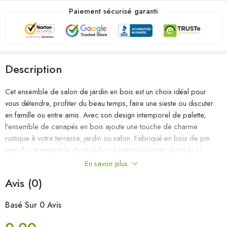
Paiement sécurisé garanti
Description
Cet ensemble de salon de jardin en bois est un choix idéal pour
vous détendre, profiter du beau temps, faire une sieste ou discuter
en famille ou entre amis. Avec son design intemporel de palette,
l’ensemble de canapés en bois ajoute une touche de charme
rustique à votre terrasse, jardin ou salon. Fabriqué en bois de pin
massif, cet ensemble de mobilier d’extérieur est très durable et
résistant aux intempéries. Cet ensemble de canapés a une
En savoir plus
construction solide et nécessite peu d’entretien. De plus, la
Avis (0)
conception modulaire permet également de placer l’ensemble dans
n’importe quel arrangement selon vos goûts. Remarque : afin de
Basé Sur 0 Avis
prolonger la durée de vie des meubles d’extérieur, nous vous
recommandons de les protéger avec une housse imperméable.