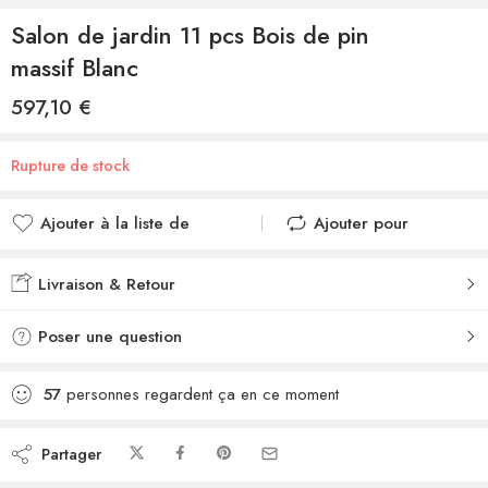
Salon de jardin 11 pcs Bois de pin
massif Blanc
597,10
€
Rupture de stock
Ajouter à la liste de
Ajouter pour
souhaits
comparer
Ajouté à la liste de
Ajouté au
Livraison & Retour
souhaits
comparateur
Poser une question
57
personnes regardent ça en ce moment
Partager