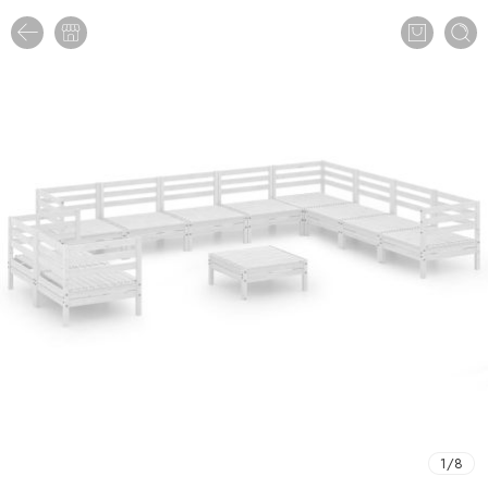
1
/
8