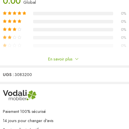
0.00
Global
Couleur : Blanc
0%
Matériau : bois de pin massif
Dimensions du canapé central/d’angle : 63,5 x 63,5 x 62,5 cm (L
0%
x l x H)
0%
Dimensions du repose-pied/de la table : 63,5 x 63,5 x 28,5 cm
0%
(L x l x H)
0%
L’assemblage est requis
La livraison contient :
En savoir plus
5 x canapé d’angle
Commentaires
5 x canapé central
1 x repose-pied/table
UGS :
3083200
Il n'y a pas encore de critiques.
Paiement 100% sécurisé
14 jours pour changer d'avis