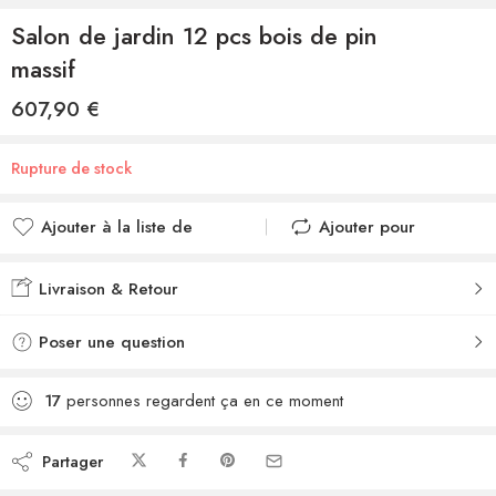
Salon de jardin 12 pcs bois de pin
massif
607,90
€
Rupture de stock
Ajouter à la liste de
Ajouter pour
souhaits
comparer
Ajouté à la liste de
Ajouté au
Livraison & Retour
souhaits
comparateur
Poser une question
17
personnes regardent ça en ce moment
Partager