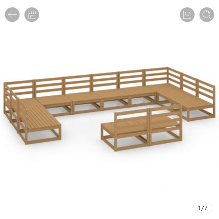
1
/
7