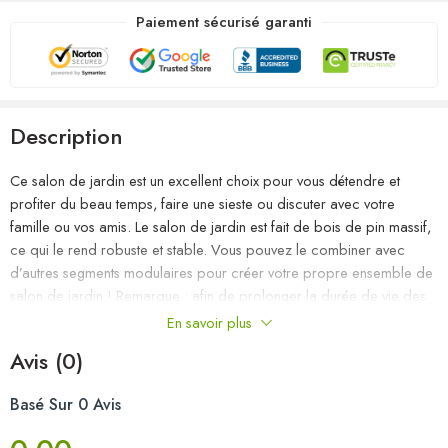
Paiement sécurisé garanti
Description
Ce salon de jardin est un excellent choix pour vous détendre et
profiter du beau temps, faire une sieste ou discuter avec votre
famille ou vos amis. Le salon de jardin est fait de bois de pin massif,
ce qui le rend robuste et stable. Vous pouvez le combiner avec
d’autres segments modulaires pour créer votre propre ensemble de
salon de jardin ! Remarque : afin de prolonger la durée de vie des
meubles d’extérieur, nous vous recommandons de les protéger avec
En savoir plus
une housse imperméable.
Avis (0)
Couleur : marron miel
Basé Sur 0 Avis
Matériau : bois de pin massif
Dimensions du canapé central/d’angle : 70 x 70 x 67 cm (l x P x