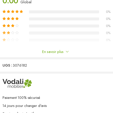
0.00
H)
Global
L’assemblage est requis
0%
Capacité de charge maximale (par siège) : 110 kg
La livraison contient :
0%
10 x canapé central
0%
2 x canapé d’angle
0%
0%
En savoir plus
Commentaires
UGS :
3076182
Il n'y a pas encore de critiques.
Paiement 100% sécurisé
14 jours pour changer d'avis