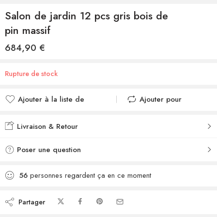
Salon de jardin 12 pcs gris bois de
pin massif
684,90
€
Rupture de stock
Ajouter à la liste de
Ajouter pour
souhaits
comparer
Ajouté à la liste de
Ajouté au
Livraison & Retour
souhaits
comparateur
Poser une question
56
personnes regardent ça en ce moment
Partager