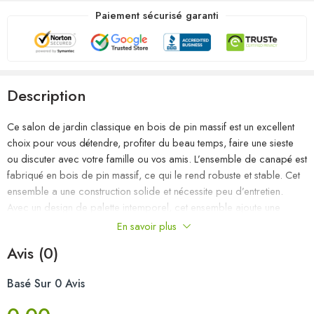
Paiement sécurisé garanti
Description
Ce salon de jardin classique en bois de pin massif est un excellent
choix pour vous détendre, profiter du beau temps, faire une sieste
ou discuter avec votre famille ou vos amis. L’ensemble de canapé est
fabriqué en bois de pin massif, ce qui le rend robuste et stable. Cet
ensemble a une construction solide et nécessite peu d’entretien.
Avec un design de palette intemporel, cet ensemble ajoute une
touche de charme rustique à votre espace de vie. Remarque : afin
En savoir plus
de prolonger la durée de vie des meubles d’extérieur, nous vous
Avis (0)
recommandons de les protéger avec une housse imperméable.
Basé Sur 0 Avis
Couleur : gris
Matériau : bois de pin massif