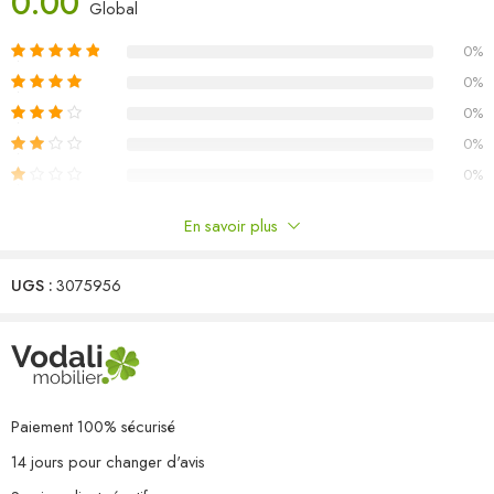
0.00
Dimensions du canapé d’angle : 70 x 70 x 67 cm (l x P x H)
Global
Dimensions du canapé central : 70 x 70 x 67 cm (l x P x H)
0%
L’assemblage est requis
Capacité de charge maximale (par siège) : 110 kg
0%
La livraison contient :
0%
7 x canapé d’angle
0%
5 x canapé central
0%
En savoir plus
Commentaires
UGS :
3075956
Il n'y a pas encore de critiques.
Paiement 100% sécurisé
14 jours pour changer d'avis