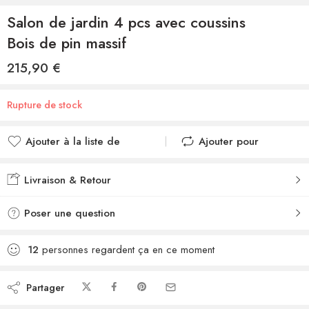
Salon de jardin 4 pcs avec coussins
Bois de pin massif
215,90
€
Rupture de stock
Ajouter à la liste de
Ajouter pour
souhaits
comparer
Ajouté à la liste de
Ajouté au
Livraison & Retour
souhaits
comparateur
Poser une question
12
personnes regardent ça en ce moment
Partager