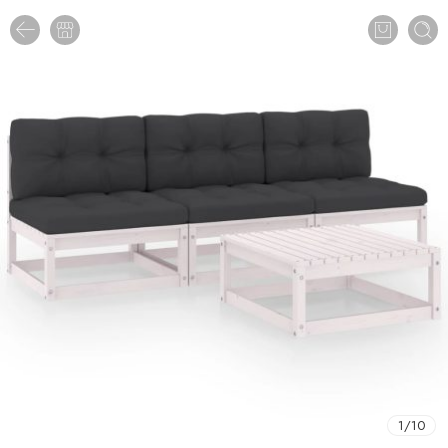
1
/
10