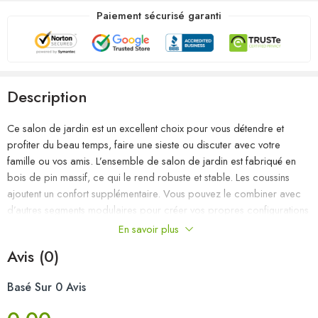
Paiement sécurisé garanti
Description
Ce salon de jardin est un excellent choix pour vous détendre et
profiter du beau temps, faire une sieste ou discuter avec votre
famille ou vos amis. L’ensemble de salon de jardin est fabriqué en
bois de pin massif, ce qui le rend robuste et stable. Les coussins
ajoutent un confort supplémentaire. Vous pouvez le combiner avec
d’autres segments modulaires pour créer vos propres configurations
de salon de jardin ! Remarque : afin de prolonger la durée de vie
En savoir plus
des meubles d’extérieur, nous vous recommandons de les protéger
Avis (0)
avec une housse imperméable.
Basé Sur 0 Avis
Couleur : Blanc
Couleur du coussin : anthracite