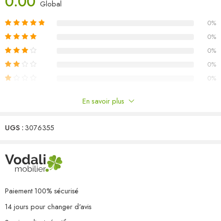
0.00
Matériau : bois de pin massif, tissu (100 % polyester)
Global
Dimensions du canapé central : 70 x 70 x 67 cm (l x P x H)
0%
Dimensions de la table : 70 x 70 x 30 cm (l x P x H)
Dimensions du coussin de siège : 70 x 70 x 8 cm (L x l x é)
0%
Dimensions du coussin de dossier : 70 x 40 x 8 cm (L x l x é)
0%
L’assemblage est requis
0%
Capacité de charge maximale (par siège) : 110 kg
0%
La livraison contient :
3 x canapé central
En savoir plus
1 x table
Commentaires
3 x coussin de siège
3 x coussin de dossier
UGS :
3076355
Il n'y a pas encore de critiques.
Paiement 100% sécurisé
14 jours pour changer d'avis