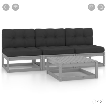
1
/
10