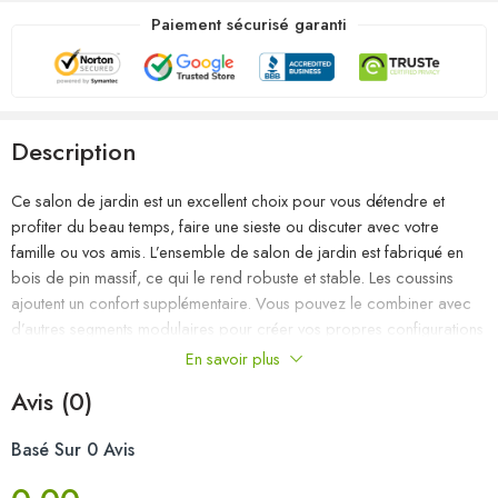
Paiement sécurisé garanti
Description
Ce salon de jardin est un excellent choix pour vous détendre et
profiter du beau temps, faire une sieste ou discuter avec votre
famille ou vos amis. L’ensemble de salon de jardin est fabriqué en
bois de pin massif, ce qui le rend robuste et stable. Les coussins
ajoutent un confort supplémentaire. Vous pouvez le combiner avec
d’autres segments modulaires pour créer vos propres configurations
de salon de jardin ! Remarque : afin de prolonger la durée de vie
En savoir plus
des meubles d’extérieur, nous vous recommandons de les protéger
Avis (0)
avec une housse imperméable.
Basé Sur 0 Avis
Couleur : gris
Couleur du coussin : anthracite