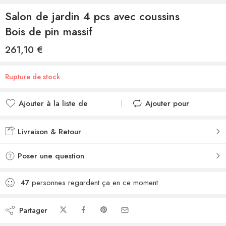
Salon de jardin 4 pcs avec coussins
Bois de pin massif
261,10
€
Rupture de stock
Ajouter à la liste de
Ajouter pour
souhaits
comparer
Ajouté à la liste de
Ajouté au
Livraison & Retour
souhaits
comparateur
Poser une question
47
personnes regardent ça en ce moment
Partager