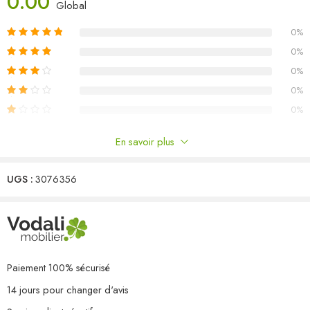
0.00
Matériau : bois de pin massif, tissu (100 % polyester)
Global
Dimensions du canapé central : 70 x 70 x 67 cm (l x P x H)
0%
Dimensions de la table : 70 x 70 x 30 cm (l x P x H)
Dimensions du coussin de siège : 70 x 70 x 8 cm (L x l x é)
0%
Dimensions du coussin de dossier : 70 x 40 x 8 cm (L x l x é)
0%
Capacité de charge maximale (par siège) : 110 kg
0%
L’assemblage est requis
0%
La livraison contient :
3 x canapé central
En savoir plus
1 x table
Commentaires
3 x coussin de siège
3 x coussin de dossier
UGS :
3076356
Il n'y a pas encore de critiques.
Paiement 100% sécurisé
14 jours pour changer d'avis