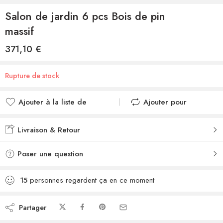
Salon de jardin 6 pcs Bois de pin
massif
371,10
€
Rupture de stock
Ajouter à la liste de
Ajouter pour
souhaits
comparer
Ajouté à la liste de
Ajouté au
Livraison & Retour
souhaits
comparateur
Poser une question
15
personnes regardent ça en ce moment
Partager