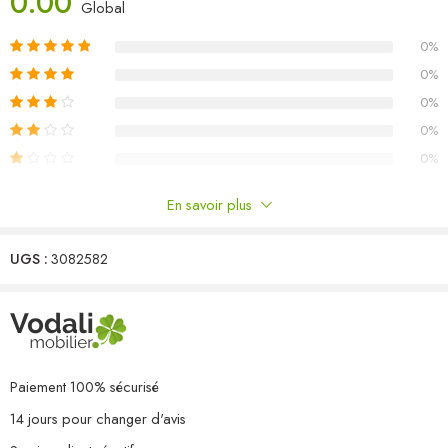
0.00
Capacité de charge maximale (par siège) : 110 kg
Global
La livraison contient :
0%
6 x canapé d’angle
0%
0%
0%
0%
En savoir plus
Commentaires
UGS :
3082582
Il n'y a pas encore de critiques.
Paiement 100% sécurisé
14 jours pour changer d'avis