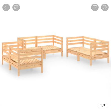
1
/
7