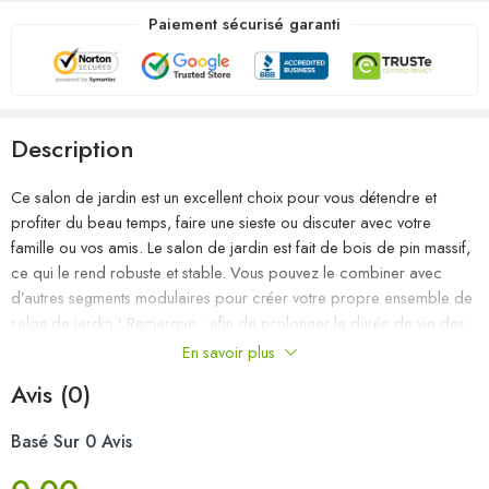
Paiement sécurisé garanti
Description
Ce salon de jardin est un excellent choix pour vous détendre et
profiter du beau temps, faire une sieste ou discuter avec votre
famille ou vos amis. Le salon de jardin est fait de bois de pin massif,
ce qui le rend robuste et stable. Vous pouvez le combiner avec
d’autres segments modulaires pour créer votre propre ensemble de
salon de jardin ! Remarque : afin de prolonger la durée de vie des
meubles d’extérieur, nous vous recommandons de les protéger avec
En savoir plus
une housse imperméable.
Avis (0)
Matériau : bois de pin massif
Basé Sur 0 Avis
Dimensions du canapé d’angle : 63,5 x 63,5 x 62,5 cm (l x P x H)
L’assemblage est requis