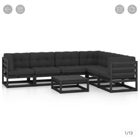
1
/
13