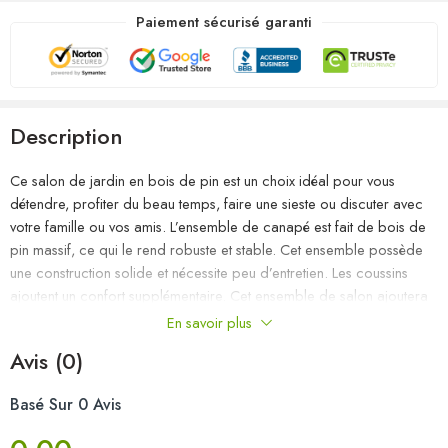
Paiement sécurisé garanti
Description
Ce salon de jardin en bois de pin est un choix idéal pour vous
détendre, profiter du beau temps, faire une sieste ou discuter avec
votre famille ou vos amis. L’ensemble de canapé est fait de bois de
pin massif, ce qui le rend robuste et stable. Cet ensemble possède
une construction solide et nécessite peu d’entretien. Les coussins
ajoutent un confort supplémentaire. Cet ensemble de salon ajoutera
une touche de charme rustique à votre espace de vie extérieur.
En savoir plus
Remarque : afin de prolonger la durée de vie des meubles
Avis (0)
d’extérieur, nous vous recommandons de les protéger avec une
housse imperméable.
Basé Sur 0 Avis
Couleur du canapé : noir