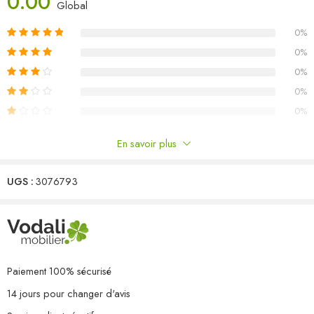
0.00
Couleur du coussin : anthracite
Global
Matériau : bois de pin massif, tissu (100 % polyester)
0%
Dimensions du canapé d’angle : 70 x 70 x 67 cm (l x P x H)
Dimensions du canapé central : 70 x 70 x 67 cm (l x P x H)
0%
Dimensions de la table : 70 x 70 x 30 cm (l x P x H)
0%
Dimensions du coussin de siège : 70 x 70 x 8 cm (L x l x é)
0%
Dimensions du coussin de dossier : 70 x 40 x 8 cm (L x l x é)
0%
Capacité de charge maximale (par siège) : 110 kg
L’assemblage est requis
En savoir plus
La livraison contient :
Commentaires
3 x canapé d’angle
3 x canapé central
UGS :
3076793
Il n'y a pas encore de critiques.
1 x table
6 x coussin de siège
9 x coussin de dossier
Paiement 100% sécurisé
14 jours pour changer d'avis