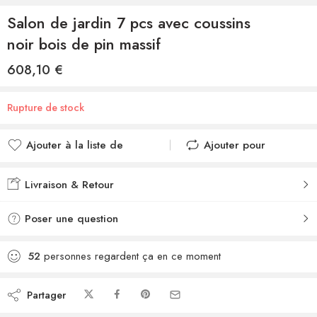
Salon de jardin 7 pcs avec coussins
noir bois de pin massif
608,10
€
Rupture de stock
Ajouter à la liste de
Ajouter pour
souhaits
comparer
Ajouté à la liste de
Ajouté au
Livraison & Retour
souhaits
comparateur
Poser une question
52
personnes regardent ça en ce moment
Partager