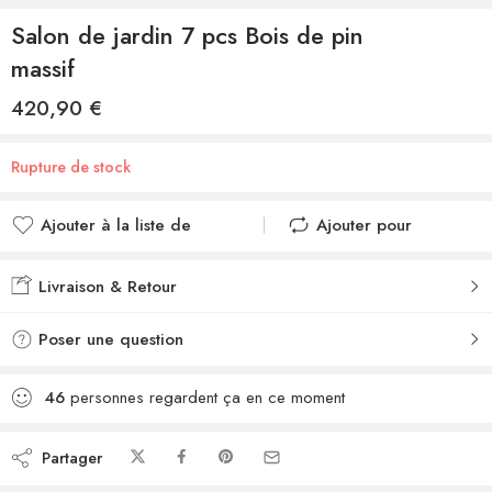
Salon de jardin 7 pcs Bois de pin
massif
420,90
€
Rupture de stock
Ajouter à la liste de
Ajouter pour
souhaits
comparer
Ajouté à la liste de
Ajouté au
Livraison & Retour
souhaits
comparateur
Poser une question
46
personnes regardent ça en ce moment
Partager