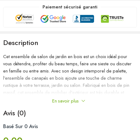
Paiement sécurisé garanti
Description
Cet ensemble de salon de jardin en bois est un choix idéal pour
vous détendre, profiter du beau temps, faire une sieste ou discuter
en famille ou entre amis. Avec son design intemporel de palette,
l’ensemble de canapés en bois ajoute une touche de charme
rustique à votre terrasse, jardin ou salon. Fabriqué en bois de pin
massif, cet ensemble de mobilier d’extérieur est très durable et
résistant aux intempéries. Cet ensemble de canapés a une
En savoir plus
construction solide et nécessite peu d’entretien. De plus, la
Avis (0)
conception modulaire permet également de placer l’ensemble dans
n’importe quel arrangement selon vos goûts. Remarque : afin de
Basé Sur 0 Avis
prolonger la durée de vie des meubles d’extérieur, nous vous
recommandons de les protéger avec une housse imperméable.