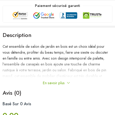
Paiement sécurisé garanti
Description
Cet ensemble de salon de jardin en bois est un choix idéal pour
vous détendre, profiter du beau temps, faire une sieste ou discuter
en famille ou entre amis. Avec son design intemporel de palette,
l’ensemble de canapés en bois ajoute une touche de charme
rustique à votre terrasse, jardin ou salon. Fabriqué en bois de pin
massif, cet ensemble de mobilier d’extérieur est très durable et
résistant aux intempéries. Cet ensemble de canapés a une
En savoir plus
construction solide et nécessite peu d’entretien. De plus, la
Avis (0)
conception modulaire permet également de placer l’ensemble dans
n’importe quel arrangement selon vos goûts. Remarque : afin de
Basé Sur 0 Avis
prolonger la durée de vie des meubles d’extérieur, nous vous
recommandons de les protéger avec une housse imperméable.