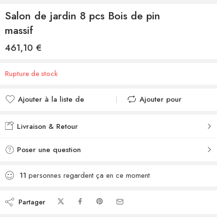
Salon de jardin 8 pcs Bois de pin
massif
461,10
€
Rupture de stock
Ajouter à la liste de
Ajouter pour
souhaits
comparer
Ajouté à la liste de
Ajouté au
Livraison & Retour
souhaits
comparateur
Poser une question
11
personnes regardent ça en ce moment
Partager