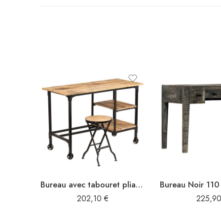
Bureau avec tabouret pliant Bois de manguier massif 115x50x76cm
202,10
€
225,9