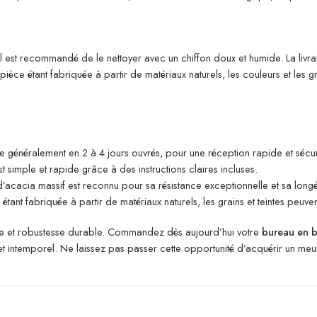
 il est recommandé de le nettoyer avec un chiffon doux et humide. La livr
e étant fabriquée à partir de matériaux naturels, les couleurs et les gra
tue généralement en 2 à 4 jours ouvrés, pour une réception rapide et sécur
 simple et rapide grâce à des instructions claires incluses.
’acacia massif est reconnu pour sa résistance exceptionnelle et sa longév
tant fabriquée à partir de matériaux naturels, les grains et teintes peuv
tage et robustesse durable. Commandez dès aujourd’hui votre
bureau en b
e et intemporel. Ne laissez pas passer cette opportunité d’acquérir un me
o