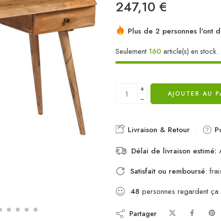
247,10
€
Plus de 2 personnes l'ont d
Seulement
160
article(s) en stock.
+
AJOUTER AU P
−
Livraison & Retour
Po
Délai de livraison estimé:
A
Satisfait ou remboursé
: fr
48
personnes regardent ça
Partager