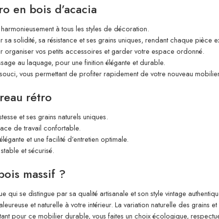
ro en bois d’acacia
e harmonieusement à tous les styles de décoration.
sa solidité, sa résistance et ses grains uniques, rendant chaque pièce ex
our organiser vos petits accessoires et garder votre espace ordonné.
sage au laquage, pour une finition élégante et durable.
 souci, vous permettant de profiter rapidement de votre nouveau mobilier
reau rétro
esse et ses grains naturels uniques.
pace de travail confortable.
gante et une facilité d’entretien optimale.
stable et sécurisé.
bois massif ?
 qui se distingue par sa qualité artisanale et son style vintage authentiq
aleureuse et naturelle à votre intérieur. La variation naturelle des grain
ant pour ce mobilier durable, vous faites un choix écologique, respectue