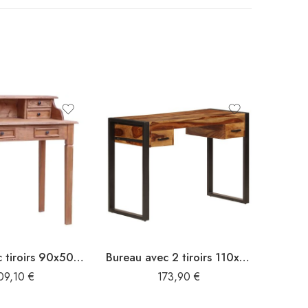
Bureau avec tiroirs 90x50x101 cm Bois de récupération solide
Bureau avec 2 tiroirs 110x50x77 cm Bois solide de Sesham
09,10
€
173,90
€