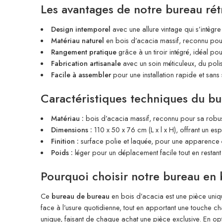
Les avantages de notre bureau rét
Design intemporel
avec une allure vintage qui s’intègr
Matériau naturel
en bois d’acacia massif, reconnu pour 
Rangement pratique
grâce à un tiroir intégré, idéal p
Fabrication artisanale
avec un soin méticuleux, du polis
Facile à assembler
pour une installation rapide et sans
Caractéristiques techniques du bu
Matériau :
bois d’acacia massif, reconnu pour sa robust
Dimensions :
110 x 50 x 76 cm (L x l x H), offrant un es
Finition :
surface polie et laquée, pour une apparence élé
Poids :
léger pour un déplacement facile tout en restant 
Pourquoi choisir notre bureau en 
Ce
bureau de bureau
en bois d’acacia est une pièce unique
face à l’usure quotidienne, tout en apportant une touche ch
unique, faisant de chaque achat une pièce exclusive. En opt