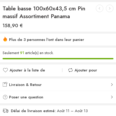
Table basse 100x60x43,5 cm Pin
massif Assortiment Panama
158,90
€
Plus de 3 personnes l'ont dans leur panier
Seulement
91
article(s) en stock.
Ajouter à la liste de
Ajouter pour
souhaits
comparer
Ajouté à la liste de
Ajouté au
Livraison & Retour
souhaits
comparateur
Poser une question
Délai de livraison estimé:
Août 11 – Août 13