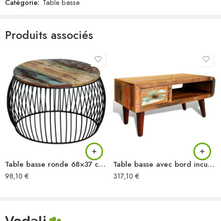
Catégorie:
Table basse
Produits associés
Table basse ronde 68×37 cm Bois de récupération massif
Table basse avec bord incurvé et 1 tiroir Bois de récupération
98,10
€
317,10
€