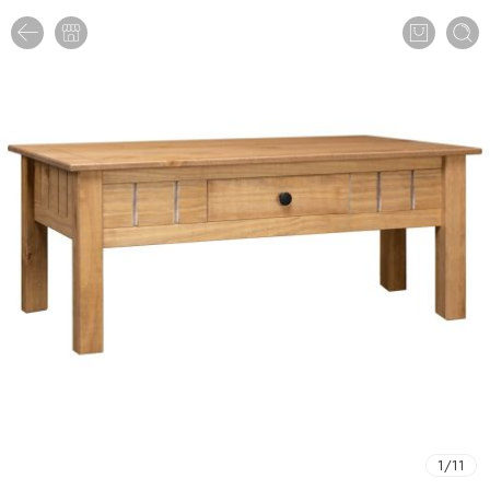
1
/
11