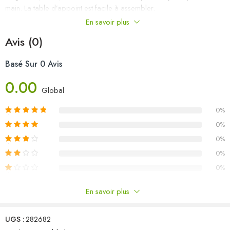
main. La table d’appoint est facile à assembler.
En savoir plus
Couleur : couleur de bois naturelle
Avis (0)
Matériau : bois de pin massif
Dimensions : 100 x 60 x 43,5 cm (L x l x H)
Basé Sur 0 Avis
Avec un tiroir
0.00
Global
0%
0%
0%
0%
0%
En savoir plus
Commentaires
UGS :
282682
Il n'y a pas encore de critiques.