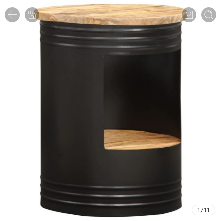
1
/
11