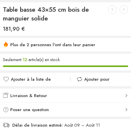
Table basse 43×55 cm bois de
manguier solide
181,90
€
Plus de 2 personnes l'ont dans leur panier
Seulement
12
article(s) en stock.
Ajouter à la liste de
Ajouter pour
souhaits
comparer
Ajouté à la liste de
Ajouté au
Livraison & Retour
souhaits
comparateur
Poser une question
Délai de livraison estimé:
Août 09 – Août 11