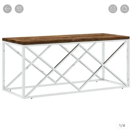
1
/
6