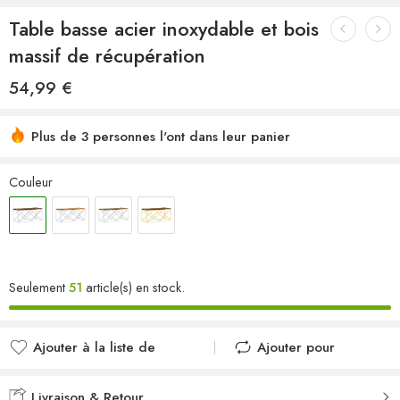
Table basse acier inoxydable et bois
massif de récupération
54,99
€
Plus de 3 personnes l'ont dans leur panier
Couleur
Seulement
51
article(s) en stock.
Ajouter à la liste de
Ajouter pour
souhaits
comparer
Ajouté à la liste de
Ajouté au
Livraison & Retour