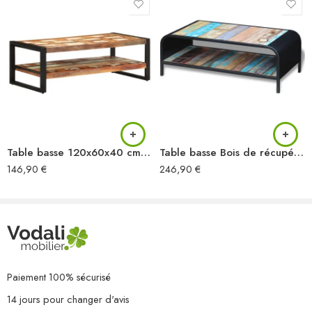
responsable. De plus, sa structure solide en
acier inoxydable
assure une stabilité parfaite et un usage prolongé sans compromis
sur le style.
Bon à Savoir :
Les
grains
et
teintes
du bois peuvent varier, ce qui rend chaque
pièce véritablement exclusive. La livraison est aléatoire, offrant ainsi
une surprise agréable et authentique à chaque commande.
Ajoutez une Touche Naturelle et Élégante à Votre
Table basse 120x60x40 cm Bois de récupération solide
Table basse Bois de récupération massif
Intérieur
146,90
€
246,90
€
N’attendez plus pour sublimer votre pièce à vivre avec ce mobilier
polyvalent et intemporel.
Commandez dès aujourd’hui
et offrez-
vous une table basse qui allie style, durabilité et respect de
l’environnement.
Paiement 100% sécurisé
14 jours pour changer d'avis