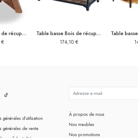
Table basse Bois de récupération massif 60 x 45 cm Argenté
Table basse Bois de récupération massif
0
€
174,10
€
1
À propos de nous
 générales d’utilisation
Nos meubles
s générales de vente
Nos promotions