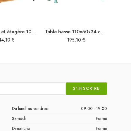
Table basse et étagère 100x60x35 cm Bois de récupération solide
Table basse 110x50x34 cm Bois de récupération massif
44,10
€
195,10
€
S'INSCRIRE
Du lundi au vendredi
09:00 - 19:00
Samedi
Fermé
Dimanche
Fermé