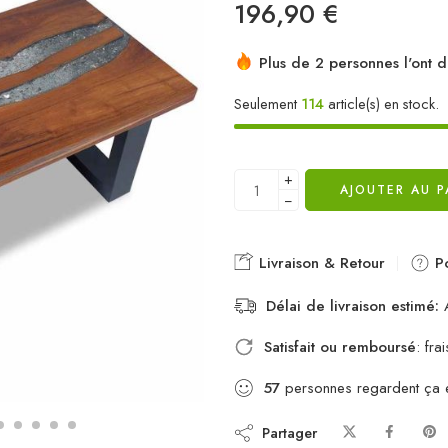
196,90
€
Plus de 2 personnes l'ont d
Seulement
114
article(s) en stock.
+
AJOUTER AU P
−
Livraison & Retour
Po
Délai de livraison estimé:
A
Satisfait ou remboursé
: fr
57
personnes regardent ça 
Partager