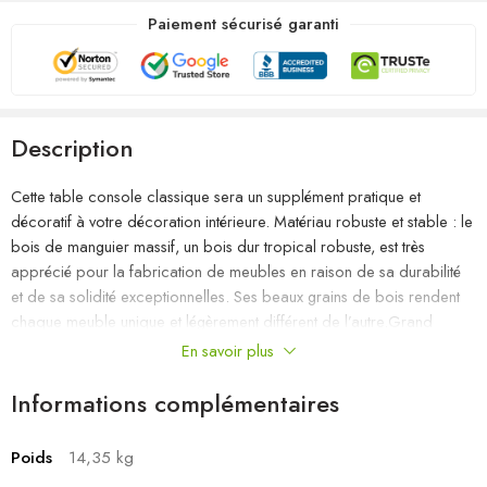
Paiement sécurisé garanti
Description
Cette table console classique sera un supplément pratique et
décoratif à votre décoration intérieure. Matériau robuste et stable : le
bois de manguier massif, un bois dur tropical robuste, est très
apprécié pour la fabrication de meubles en raison de sa durabilité
et de sa solidité exceptionnelles. Ses beaux grains de bois rendent
chaque meuble unique et légèrement différent de l’autre.Grand
espace de rangement : cette table d’entrée offre un grand espace
En savoir plus
de rangement pour garder vos magazines, livres, DVD,
télécommandes et autres petits objets bien organisés et à portée de
Informations complémentaires
main.Dessus de table stable et robuste : le dessus de table robuste
est idéal pour placer vos boissons ou tout autre objet nécessaire à
Poids
14,35 kg
portée de main.Cadre stable et durable : le cadre en fer de la table