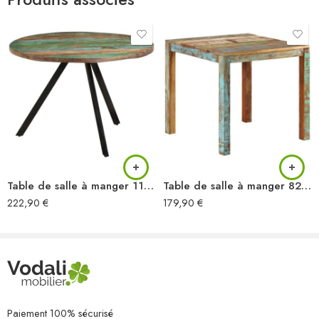
unique
Entretien :
nettoyage avec un chiffon humide, éviter les produits
abrasifs
Assemblage :
requis, facile à réaliser
Pourquoi choisir cette table à manger en bois
recyclé ?
En optant pour cette
table à manger
, vous faites le choix d’un
mobilier écologique, résistant et esthétiquement remarquable. Son
design artisanal et ses matériaux recyclés en font une pièce de
caractère qui se démarque des modèles classiques. De plus, sa
fabrication respectueuse de l’environnement contribue à réduire
Table de salle à manger 110×75 cm Bois massif de récupération
Table de salle à manger 82x80x76 cm Bois de récupération solide
votre empreinte carbone tout en apportant une touche d’originalité à
222,90
€
179,90
€
votre intérieur. Sa robustesse et sa praticité en font un investissement
durable, idéal pour créer des moments inoubliables autour de repas
conviviaux.
Commandez dès aujourd’hui pour transformer
votre espace de vie
Paiement 100% sécurisé
Ne manquez pas cette opportunité d’acquérir une
table à manger