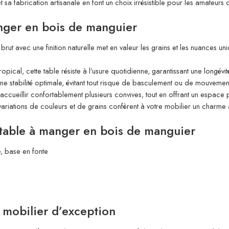
 sa fabrication artisanale en font un choix irrésistible pour les amateurs 
anger en bois de manguier
rut avec une finition naturelle met en valeur les grains et les nuances 
ropical, cette table résiste à l’usure quotidienne, garantissant une longé
e stabilité optimale, évitant tout risque de basculement ou de mouvement
ccueillir confortablement plusieurs convives, tout en offrant un espace
ariations de couleurs et de grains confèrent à votre mobilier un charme a
 table à manger en bois de manguier
e, base en fonte
 mobilier d’exception