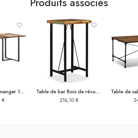
Produits associés
Table de salle à manger 160 cm Bois de récupération massif
Table de bar Bois de récupération massif 60 x 60 x 107 cm
0
€
216,10
€
2