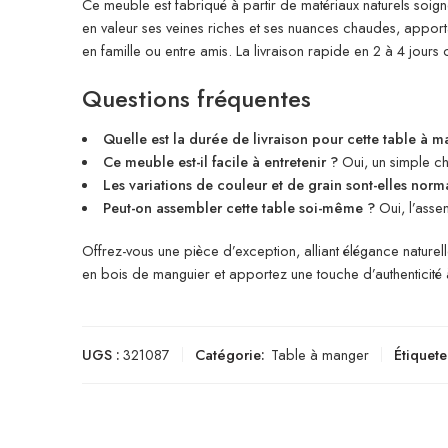
Ce meuble est fabriqué à partir de matériaux naturels soigne
en valeur ses veines riches et ses nuances chaudes, apportan
en famille ou entre amis. La livraison rapide en 2 à 4 jour
Questions fréquentes
Quelle est la durée de livraison pour cette table à m
Ce meuble est-il facile à entretenir ?
Oui, un simple chi
Les variations de couleur et de grain sont-elles norm
Peut-on assembler cette table soi-même ?
Oui, l’asse
Offrez-vous une pièce d’exception, alliant élégance nature
en bois de manguier et apportez une touche d’authenticité à
UGS :
321087
Catégorie:
Table à manger
Étiquete