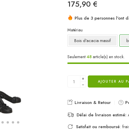
175,90
€
Plus de 3 personnes l'ont d
Matériau
Bois d'acacia massif
b
Seulement
48
article(s) en stock.
+
AJOUTER AU P
−
Livraison & Retour
Po
Délai de livraison estimé:
A
Satisfait ou remboursé
: fr