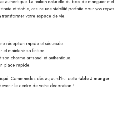
ue authentique. La finition naturelle du bois de manguier met
tante et stable, assure une stabilité parfaite pour vos repas
à transformer votre espace de vie.
une réception rapide et sécurisée.
et maintenir sa finition.
 son charme artisanal et authentique.
en place rapide.
istiqué. Commandez dès aujourd’hui cette
table à manger
devenir le centre de votre décoration !