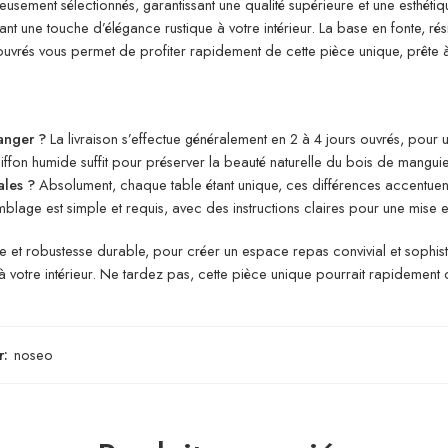
usement sélectionnés, garantissant une qualité supérieure et une esthétiq
t une touche d’élégance rustique à votre intérieur. La base en fonte, résis
s ouvrés vous permet de profiter rapidement de cette pièce unique, prête 
anger ?
La livraison s’effectue généralement en 2 à 4 jours ouvrés, pour 
ffon humide suffit pour préserver la beauté naturelle du bois de manguier 
ales ?
Absolument, chaque table étant unique, ces différences accentuent
mblage est simple et requis, avec des instructions claires pour une mise 
lle et robustesse durable, pour créer un espace repas convivial et soph
 votre intérieur. Ne tardez pas, cette pièce unique pourrait rapidement 
r:
noseo