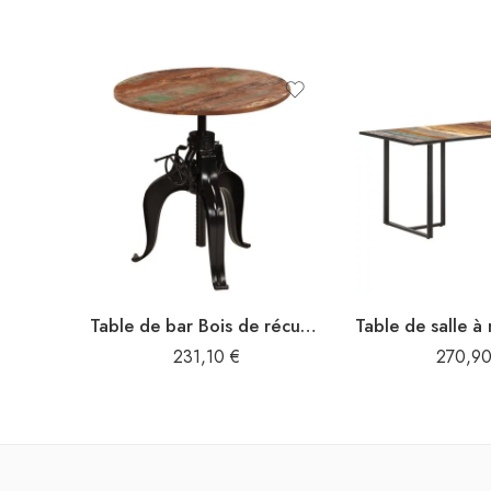
Table de bar Bois de récupération massif 75 x (76-110) cm
231,10
€
270,9