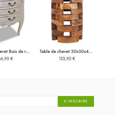
Table de chevet Bois de récupération massif 48 x 35 x 64 cm
Table de chevet 30x30x45 cm Bois de teck massif
66,90
€
133,90
€
S'INSCRIRE