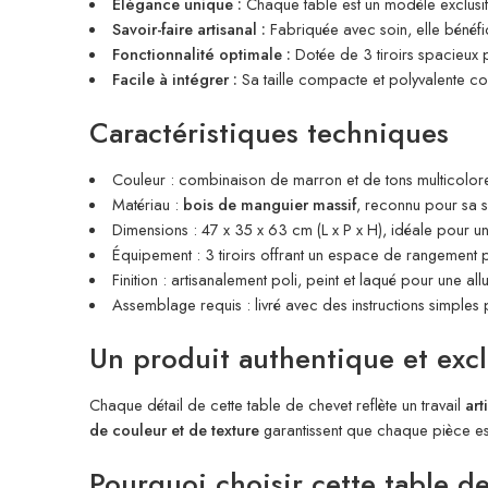
Élégance unique :
Chaque table est un modèle exclusif g
Savoir-faire artisanal :
Fabriquée avec soin, elle bénéfici
Fonctionnalité optimale :
Dotée de 3 tiroirs spacieux p
Facile à intégrer :
Sa taille compacte et polyvalente c
Caractéristiques techniques
Couleur : combinaison de marron et de tons multicolores
Matériau :
bois de manguier massif
, reconnu pour sa so
Dimensions : 47 x 35 x 63 cm (L x P x H), idéale pour une
Équipement : 3 tiroirs offrant un espace de rangement p
Finition : artisanalement poli, peint et laqué pour une a
Assemblage requis : livré avec des instructions simples 
Un produit authentique et excl
Chaque détail de cette table de chevet reflète un travail
art
de couleur et de texture
garantissent que chaque pièce est
Pourquoi choisir cette table d