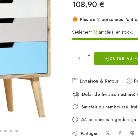
108,90
€
Plus de 2 personnes l'ont d
Seulement
13
article(s) en stock.
+
AJOUTER AU P
−
Livraison & Retour
Po
Délai de livraison estimé:
A
Satisfait ou remboursé
: fr
54
personnes regardent ça
Partager