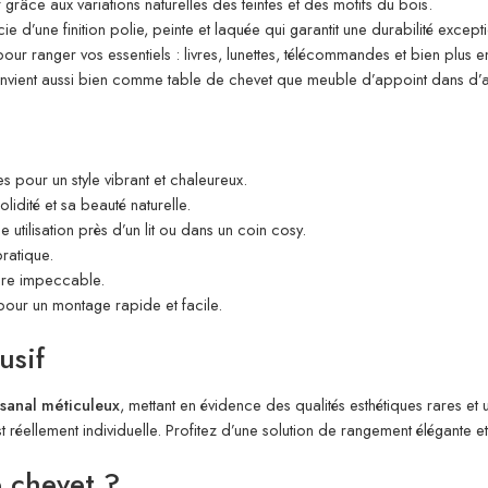
râce aux variations naturelles des teintes et des motifs du bois.
e d’une finition polie, peinte et laquée qui garantit une durabilité excepti
our ranger vos essentiels : livres, lunettes, télécommandes et bien plus e
onvient aussi bien comme table de chevet que meuble d’appoint dans d’a
 pour un style vibrant et chaleureux.
lidité et sa beauté naturelle.
 utilisation près d’un lit ou dans un coin cosy.
ratique.
llure impeccable.
pour un montage rapide et facile.
usif
isanal méticuleux
, mettant en évidence des qualités esthétiques rares et u
 réellement individuelle. Profitez d’une solution de rangement élégante 
e chevet ?