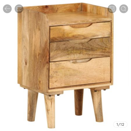
1
/
12