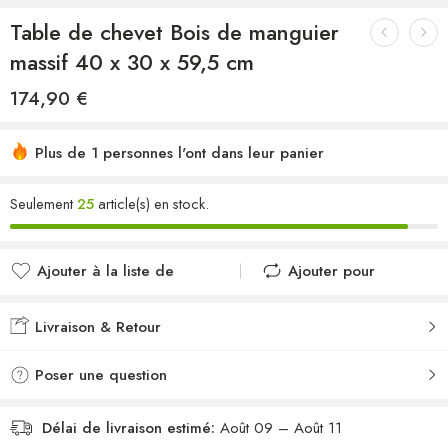
Table de chevet Bois de manguier
massif 40 x 30 x 59,5 cm
174,90
€
Plus de 1 personnes l'ont dans leur panier
Seulement
25
article(s) en stock.
Ajouter à la liste de
Ajouter pour
souhaits
comparer
Ajouté à la liste de
Ajouté au
Livraison & Retour
souhaits
comparateur
Poser une question
Délai de livraison estimé:
Août 09 – Août 11