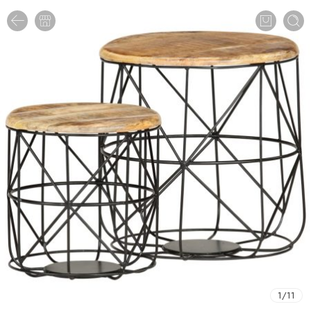
1
/
11