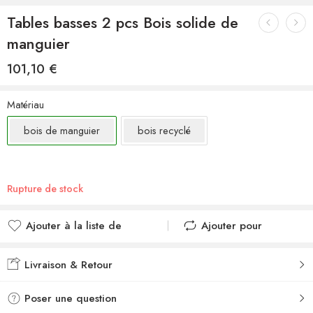
Tables basses 2 pcs Bois solide de
manguier
101,10
€
Matériau
bois de manguier
bois recyclé
Rupture de stock
Ajouter à la liste de
Ajouter pour
souhaits
comparer
Ajouté à la liste de
Ajouté au
Livraison & Retour
souhaits
comparateur
Poser une question