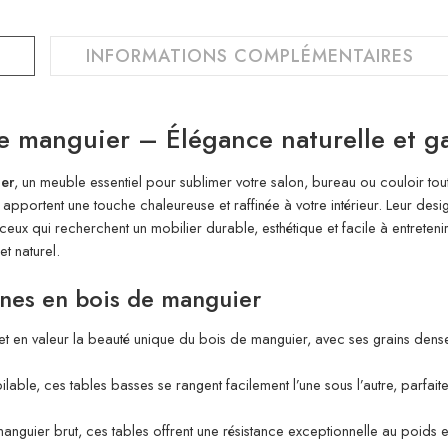
INFORMATIONS COMPLÉMENTAIRES
e manguier – Élégance naturelle et g
er
, un meuble essentiel pour sublimer votre salon, bureau ou couloir tout
f apportent une touche chaleureuse et raffinée à votre intérieur. Leur des
 ceux qui recherchent un mobilier durable, esthétique et facile à entreten
t naturel.
gnes en bois de manguier
 met en valeur la beauté unique du bois de manguier, avec ses grains den
ble, ces tables basses se rangent facilement l’une sous l’autre, parfait
guier brut, ces tables offrent une résistance exceptionnelle au poids et 