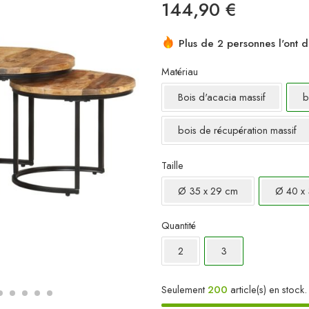
144,90
€
Plus de 2 personnes l'ont d
Matériau
Bois d'acacia massif
b
bois de récupération massif
Taille
Ø 35 x 29 cm
Ø 40 x
Quantité
2
3
Seulement
200
article(s) en stock.