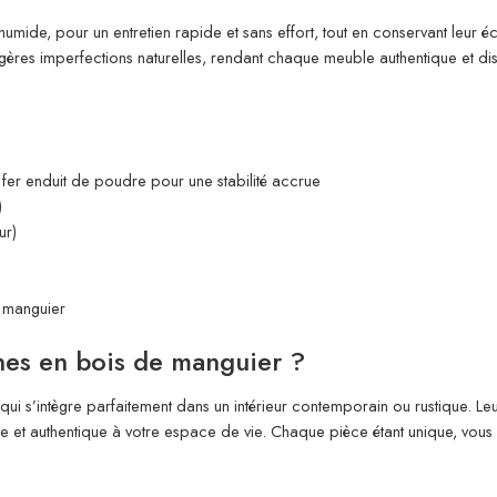
mide, pour un entretien rapide et sans effort, tout en conservant leur écl
res imperfections naturelles, rendant chaque meuble authentique et disti
, fer enduit de poudre pour une stabilité accrue
)
ur)
 manguier
nes en bois de manguier ?
qui s’intègre parfaitement dans un intérieur contemporain ou rustique. Leur
 et authentique à votre espace de vie. Chaque pièce étant unique, vous b