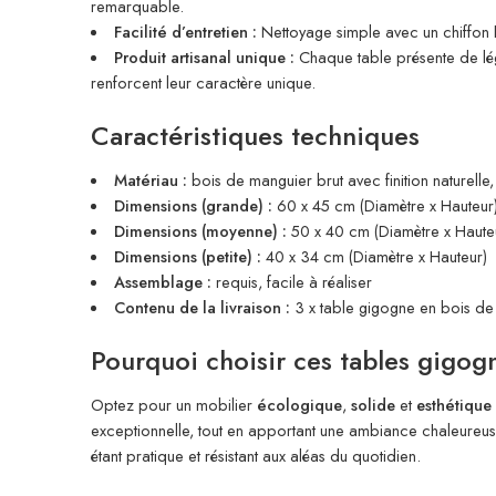
remarquable.
Facilité d’entretien :
Nettoyage simple avec un chiffon hu
Produit artisanal unique :
Chaque table présente de légè
renforcent leur caractère unique.
Caractéristiques techniques
Matériau :
bois de manguier brut avec finition naturelle
Dimensions (grande) :
60 x 45 cm (Diamètre x Hauteur
Dimensions (moyenne) :
50 x 40 cm (Diamètre x Haute
Dimensions (petite) :
40 x 34 cm (Diamètre x Hauteur)
Assemblage :
requis, facile à réaliser
Contenu de la livraison :
3 x table gigogne en bois de
Pourquoi choisir ces tables gigog
Optez pour un mobilier
écologique
,
solide
et
esthétique
exceptionnelle, tout en apportant une ambiance chaleureuse
étant pratique et résistant aux aléas du quotidien.