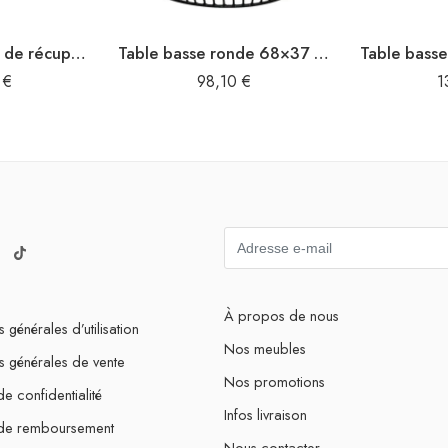
Table basse Bois de récupération massif
Table basse ronde 68×37 cm Bois de récupération massif
0
€
98,10
€
1
À propos de nous
 générales d’utilisation
Nos meubles
s générales de vente
Nos promotions
de confidentialité
Infos livraison
 de remboursement
Nous contacter