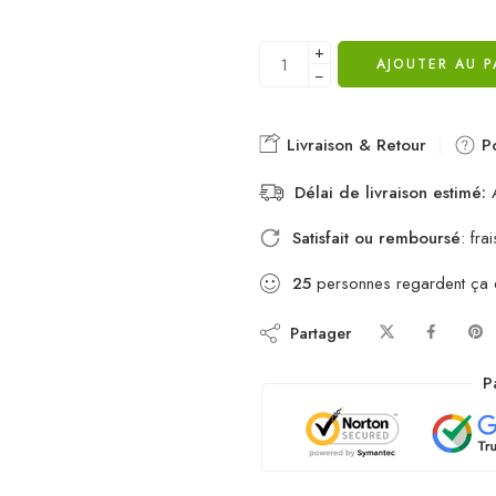
+
AJOUTER AU P
−
Livraison & Retour
Po
Délai de livraison estimé:
A
Satisfait ou remboursé
: fr
25
personnes regardent ça
Partager
P