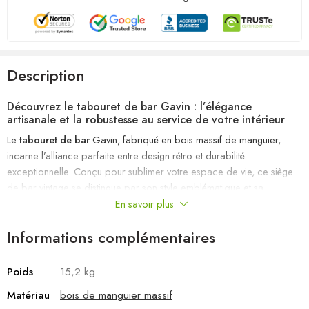
Description
Découvrez le
tabouret de bar
Gavin : l’élégance
artisanale et la robustesse au service de votre intérieur
Le
tabouret de bar
Gavin, fabriqué en bois massif de manguier,
incarne l’alliance parfaite entre design rétro et durabilité
exceptionnelle. Conçu pour sublimer votre espace de vie, ce siège
de bar vintage se distingue par son style emblématique et sa
construction artisanale de haute qualité. Que vous souhaitiez créer
En savoir plus
une ambiance chaleureuse ou apporter une touche industrielle à
Informations complémentaires
votre cuisine ou votre coin bar, ce modèle est l’option idéale pour
une décoration élégante et résistante.
Poids
15,2 kg
Les avantages du
tabouret de bar
Gavin
Matériau
bois de manguier massif
Design unique et authentique :
chaque pièce est façonnée à la