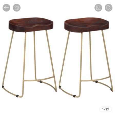
1
/
12