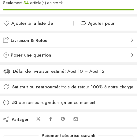
Seulement
34
article(s) en stock.
Ajouter à la liste de
Ajouter pour
souhaits
comparer
Ajouté à la liste de
Ajouté au
Livraison & Retour
souhaits
comparateur
Poser une question
Délai de livraison estimé:
Août 10 – Août 12
Satisfait ou remboursé
: frais de retour 100% à notre charge
53
personnes regardent ça en ce moment
Partager
Paiement sécurisé garanti