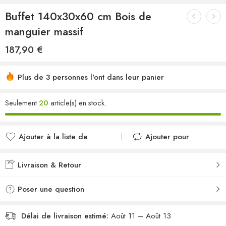
Buffet 140x30x60 cm Bois de
manguier massif
187,90
€
Plus de 3 personnes l'ont dans leur panier
Seulement
20
article(s) en stock.
Ajouter à la liste de
Ajouter pour
souhaits
comparer
Ajouté à la liste de
Ajouté au
Livraison & Retour
souhaits
comparateur
Poser une question
Délai de livraison estimé:
Août 11 – Août 13