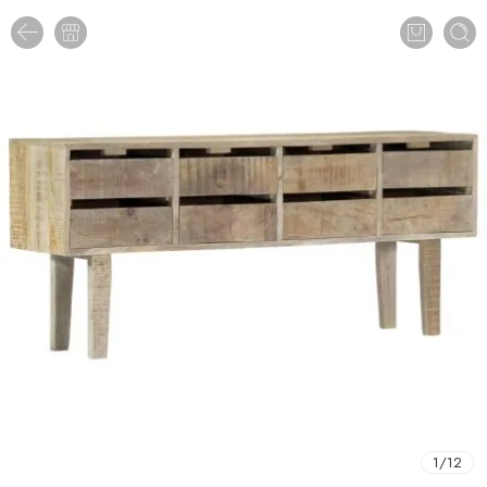
1
/
12