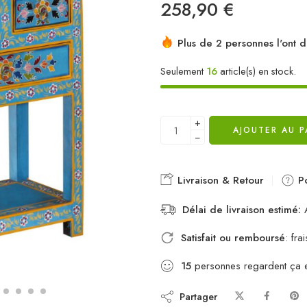
258,90
€
Plus de 2 personnes l'ont d
Seulement
16
article(s) en stock.
+
AJOUTER AU P
−
Livraison & Retour
Po
Délai de livraison estimé:
A
Satisfait ou remboursé
: fr
15
personnes regardent ça 
Partager