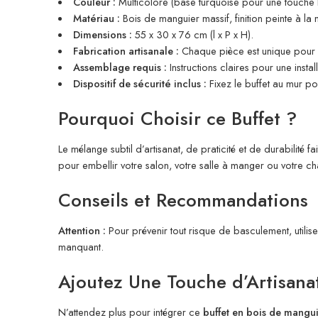
Couleur :
Multicolore (base turquoise pour une touche lu
Matériau :
Bois de manguier massif, finition peinte à la 
Dimensions :
55 x 30 x 76 cm (l x P x H).
Fabrication artisanale :
Chaque pièce est unique pour 
Assemblage requis :
Instructions claires pour une install
Dispositif de sécurité inclus :
Fixez le buffet au mur pou
Pourquoi Choisir ce Buffet ?
Le mélange subtil d’artisanat, de praticité et de durabilité f
pour embellir votre salon, votre salle à manger ou votre cha
Conseils et Recommandations
Attention :
Pour prévenir tout risque de basculement, utilisez 
manquant.
Ajoutez Une Touche d’Artisanat
N’attendez plus pour intégrer ce
buffet en bois de mangu