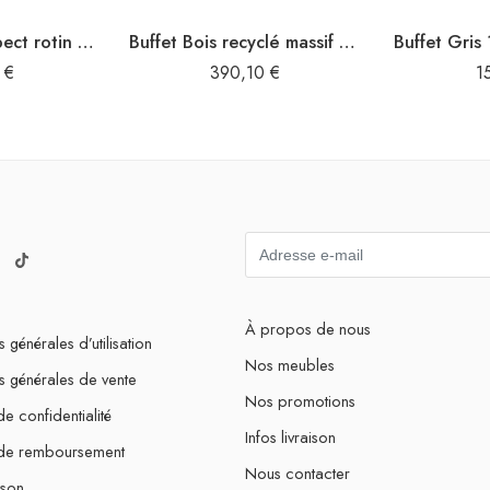
Buffet SENJA aspect rotin blanc 112x40x80cm bois massif de pin
Buffet Bois recyclé massif 110 x 30 x 75 cm Marron
0
€
390,10
€
1
À propos de nous
 générales d’utilisation
Nos meubles
s générales de vente
Nos promotions
de confidentialité
Infos livraison
 de remboursement
Nous contacter
ison