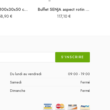
Buffet Gris 100x30x50 cm Bois massif
Buffet SENJA aspect rotin blanc 80x40x80 cm bois massif de pin
58,90
€
117,10
€
S'INSCRIRE
Du lundi au vendredi
09:00 - 19:00
Samedi
Fermé
Dimanche
Fermé