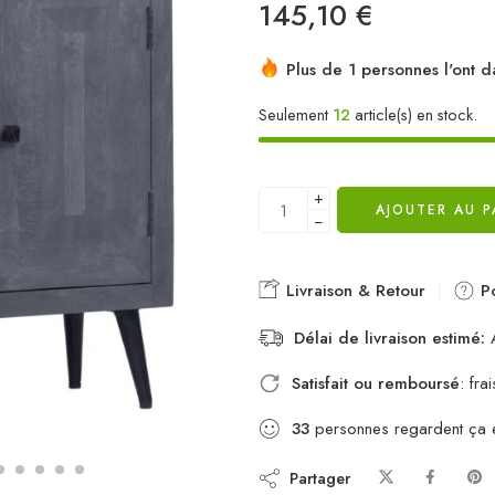
145,10
€
Plus de 1 personnes l'ont d
Seulement
12
article(s) en stock.
+
AJOUTER AU P
−
Livraison & Retour
Po
Délai de livraison estimé:
A
Satisfait ou remboursé
: fr
33
personnes regardent ça 
Partager