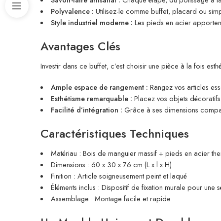
Polyvalence :
Utilisez-le comme buffet, placard ou sim
Style industriel moderne :
Les pieds en acier apporten
Avantages Clés
Investir dans ce buffet, c’est choisir une pièce à la fois esthé
Ample espace de rangement :
Rangez vos articles esse
Esthétisme remarquable :
Placez vos objets décoratif
Facilité d’intégration :
Grâce à ses dimensions compacte
Caractéristiques Techniques
Matériau : Bois de manguier massif + pieds en acier th
Dimensions : 60 x 30 x 76 cm (L x l x H)
Finition : Article soigneusement peint et laqué
Éléments inclus : Dispositif de fixation murale pour une 
Assemblage : Montage facile et rapide