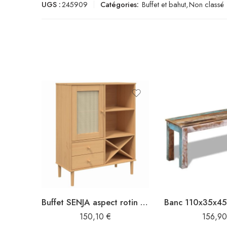
UGS :
245909
Catégories:
Buffet et bahut
,
Non classé
Buffet SENJA aspect rotin marron 90x40x112cm bois massif de pin
150,10
€
156,9