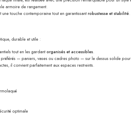
ple armoire de rangement.
t une touche contemporaine tout en garantissant
robustesse et stabilité
.
tique, durable et utile :
ntiels tout en les gardant
organisés et accessibles
.
s préférés — paniers, vases ou cadres photo — sur le dessus solide pou
s, il convient parfaitement aux espaces restreints.
ermolaqué
sécurité optimale