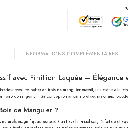
P
INFORMATIONS COMPLÉMENTAIRES
sif avec Finition Laquée – Élégance e
intérieur avec ce
buffet en bois de manguier massif
, une pièce à la foi
armoire de rangement. Sa conception artisanale et ses matériaux robustes
 Bois de Manguier ?
s naturels magnifiques
, associé à un travail manuel soigné, fait de cha
laque finale, est réalisée avec une précision remarquable pour un style