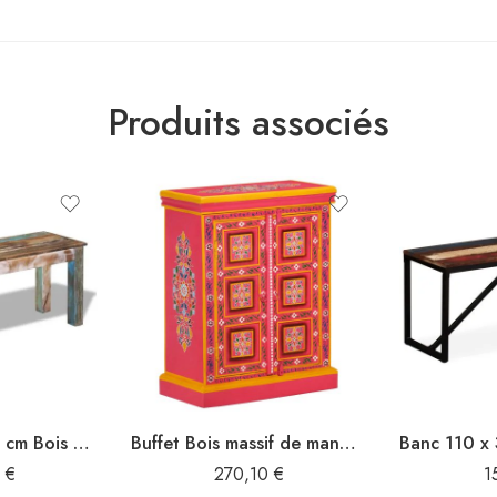
Produits associés
Banc 110x35x45 cm Bois de récupération massif
Buffet Bois massif de manguier Peinture rose à la main
0
€
270,10
€
1