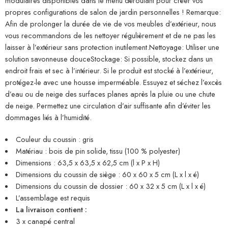
modulaires disponibles dans le menu déroulant pour créer vos
propres configurations de salon de jardin personnelles ! Remarque:
Afin de prolonger la durée de vie de vos meubles d’extérieur, nous
vous recommandons de les nettoyer régulièrement et de ne pas les
laisser à l’extérieur sans protection inutilement.Nettoyage: Utiliser une
solution savonneuse douceStockage: Si possible, stockez dans un
endroit frais et sec à l’intérieur. Si le produit est stocké à l’extérieur,
protégez-le avec une housse imperméable. Essuyez et séchez l’excès
d’eau ou de neige des surfaces planes après la pluie ou une chute
de neige. Permettez une circulation d’air suffisante afin d’éviter les
dommages liés à l’humidité.
Couleur du coussin : gris
Matériau : bois de pin solide, tissu (100 % polyester)
Dimensions : 63,5 x 63,5 x 62,5 cm (l x P x H)
Dimensions du coussin de siège : 60 x 60 x 5 cm (L x l x é)
Dimensions du coussin de dossier : 60 x 32 x 5 cm (L x l x é)
L’assemblage est requis
La livraison contient :
3 x canapé central