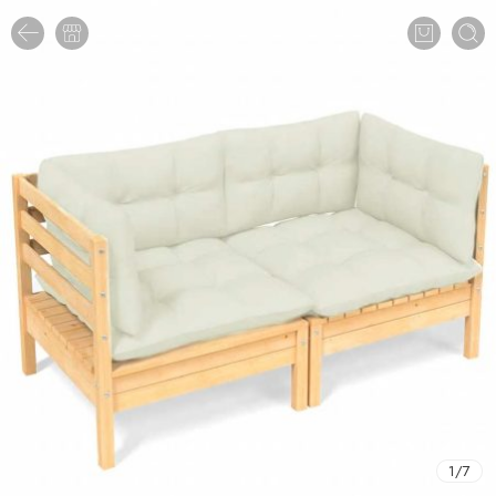
1
/
7