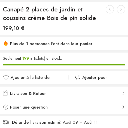
Canapé 2 places de jardin et
coussins crème Bois de pin solide
199,10
€
Plus de 1 personnes l'ont dans leur panier
Seulement
199
article(s) en stock.
Ajouter à la liste de
Ajouter pour
souhaits
comparer
Ajouté à la liste de
Ajouté au
Livraison & Retour
souhaits
comparateur
Poser une question
Délai de livraison estimé:
Août 09 – Août 11