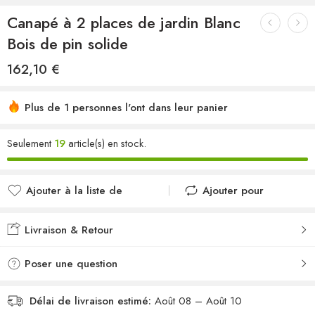
Canapé à 2 places de jardin Blanc
Bois de pin solide
162,10
€
Plus de 1 personnes l'ont dans leur panier
Seulement
19
article(s) en stock.
Ajouter à la liste de
Ajouter pour
souhaits
comparer
Ajouté à la liste de
Ajouté au
Livraison & Retour
souhaits
comparateur
Poser une question
Délai de livraison estimé:
Août 08 – Août 10