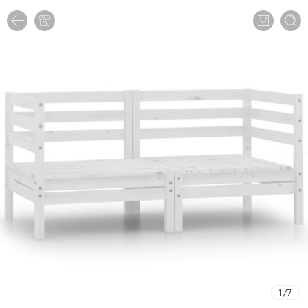
1
/
7