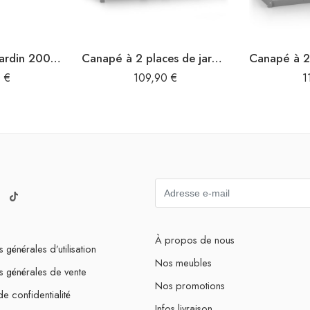
Lit de repos de jardin 200×65 cm Bois d’acacia solide
Canapé à 2 places de jardin Gris Bois de pin solide
0
€
109,90
€
1
À propos de nous
 générales d’utilisation
Nos meubles
s générales de vente
Nos promotions
de confidentialité
Infos livraison