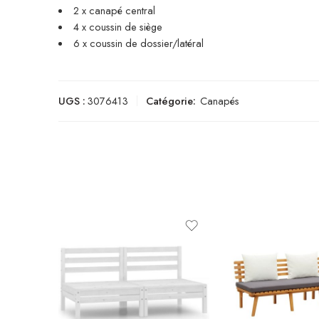
2 x canapé central
4 x coussin de siège
6 x coussin de dossier/latéral
UGS :
3076413
Catégorie:
Canapés