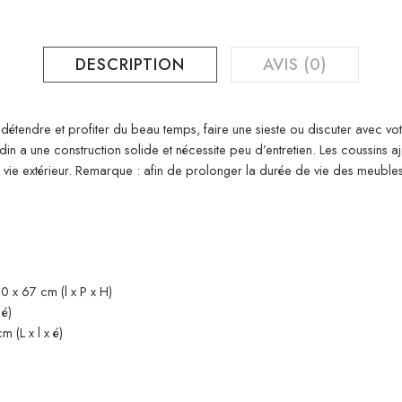
DESCRIPTION
AVIS (0)
détendre et profiter du beau temps, faire une sieste ou discuter avec vot
rdin a une construction solide et nécessite peu d’entretien. Les coussins 
vie extérieur. Remarque : afin de prolonger la durée de vie des meubl
 x 67 cm (l x P x H)
 é)
 (L x l x é)