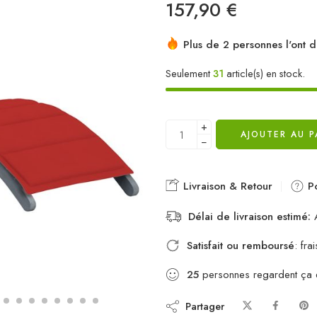
157,90
€
Plus de 2 personnes l'ont d
Seulement
31
article(s) en stock.
+
AJOUTER AU P
−
Livraison & Retour
Po
Délai de livraison estimé:
A
Satisfait ou remboursé
: fr
25
personnes regardent ça
Partager