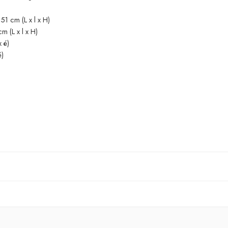
51 cm (L x l x H)
m (L x l x H)
 é)
é)