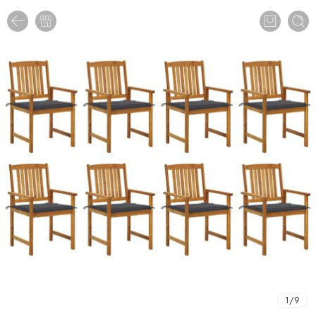
1
/
9