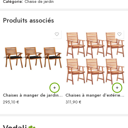
Dimensions de la chaise : 61 x 57 x 92 cm (l x P x H)
Catégorie:
Chaise de jardin
Dimension du siège : 48 x 46 cm (l x P)
Hauteur du siège à partir du sol : 43,5 cm
Produits associés
Dimensions du coussin : 50 x 50 x 4 cm (L x l x é)
Facile à entretenir
Résistance aux intempéries
Chaque coussin comprend 2 jeux de cordes
L’assemblage est requis
La livraison contient :
8 x chaise
8 x coussin
Chaises à manger de jardin avec coussins lot de 3 Acacia massif
Chaises à manger d’extérieur lot de 6 Acacia massif
295,10
€
311,90
€