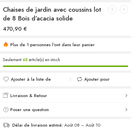
Chaises de jardin avec coussins lot
de 8 Bois d’acacia solide
470,90
€
Plus de 1 personnes l'ont dans leur panier
Seulement
48
article(s) en stock.
Ajouter à la liste de
Ajouter pour
souhaits
comparer
Ajouté à la liste de
Ajouté au
Livraison & Retour
souhaits
comparateur
Poser une question
Délai de livraison estimé:
Août 08 – Août 10