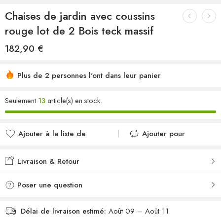
Chaises de jardin avec coussins
rouge lot de 2 Bois teck massif
182,90
€
Plus de 2 personnes l'ont dans leur panier
Seulement
13
article(s) en stock.
Ajouter à la liste de
Ajouter pour
souhaits
comparer
Ajouté à la liste de
Ajouté au
Livraison & Retour
souhaits
comparateur
Poser une question
Délai de livraison estimé:
Août 09 – Août 11