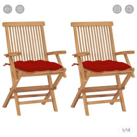
1
/
15