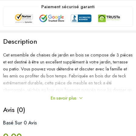
Paiement sécurisé garanti
Description
Cet ensemble de chaises de jardin en bois se compose de 3 pièces
et est destiné à être un excellent supplément à votre jardin, terrasse
ou patio. Vous pouvez vous détendre et discuter avec la famille et
les amis ou profiter du bon temps. Fabriquée en bois dur de teck
extrêmement durable, cette pièce de meuble en teck a été
chevronnée, séchée au four puis finement poncée pour lui donner un
aspect très lisse. Le bois de teck est connu pour sa résistance
En savoir plus
exceptionnelle aux intempéries, ce qui le rend bien plus adapté aux
Avis (0)
meubles de jardin que tout autre type de bois. Le bois de teck est le
choix idéal si vous souhaitez acheter une pièce de meubles de jardin
Basé Sur 0 Avis
durable. La surface poncée est facile à nettoyer avec un chiffon
humide. Ces chaises d’extérieur sont également légères, ce qui les