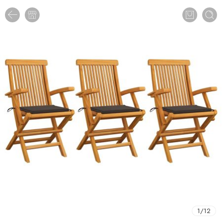
1
/
12