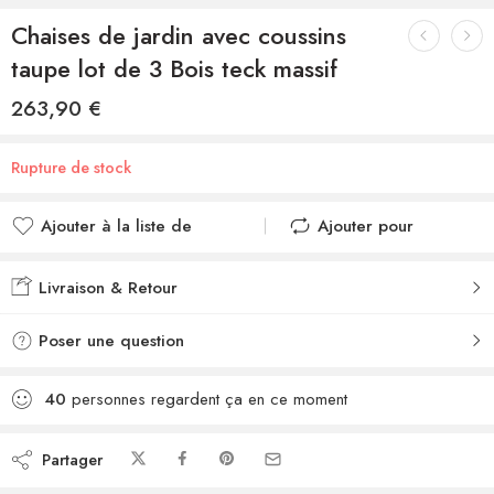
Chaises de jardin avec coussins
taupe lot de 3 Bois teck massif
263,90
€
Rupture de stock
Ajouter à la liste de
Ajouter pour
souhaits
comparer
Ajouté à la liste de
Ajouté au
Livraison & Retour
souhaits
comparateur
Poser une question
40
personnes regardent ça en ce moment
Partager