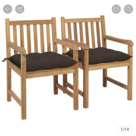
1
/
14