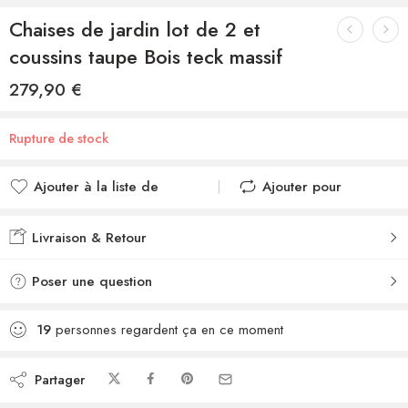
Chaises de jardin lot de 2 et
coussins taupe Bois teck massif
279,90
€
Rupture de stock
Ajouter à la liste de
Ajouter pour
souhaits
comparer
Ajouté à la liste de
Ajouté au
Livraison & Retour
souhaits
comparateur
Poser une question
19
personnes regardent ça en ce moment
Partager