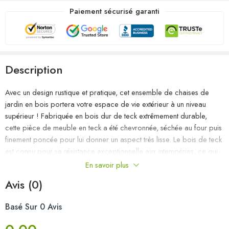
Paiement sécurisé garanti
Description
Avec un design rustique et pratique, cet ensemble de chaises de
jardin en bois portera votre espace de vie extérieur à un niveau
supérieur ! Fabriquée en bois dur de teck extrêmement durable,
cette pièce de meuble en teck a été chevronnée, séchée au four puis
finement poncée pour lui donner un aspect très lisse. Le bois de teck
est connu pour sa résistance exceptionnelle aux intempéries, ce qui
le rend bien plus adapté aux meubles de jardin que tout autre type
En savoir plus
de bois. Le bois de teck est le choix idéal si vous souhaitez acheter
Avis (0)
un meuble de jardin durable. Les chaises d’extérieur présentent un
look raffiné qui peut instantanément se fondre dans n’importe quel
Basé Sur 0 Avis
décor de jardin ou de patio. Cet ensemble est également le choix
idéal pour des moments de détente dans un jardin romantique de