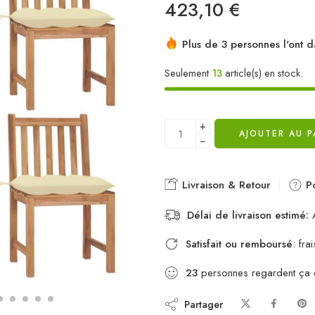
423,10
€
Plus de 3 personnes l'ont d
Seulement
13
article(s) en stock.
+
AJOUTER AU P
−
Livraison & Retour
Po
Délai de livraison estimé:
A
Satisfait ou remboursé
: fr
23
personnes regardent ça
Partager