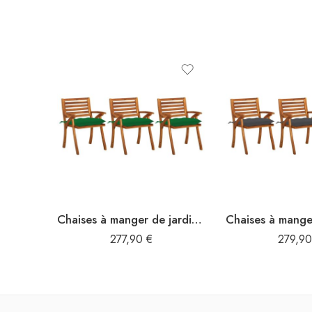
Chaises à manger de jardin avec coussins lot de 3 Acacia massif
277,90
€
279,9