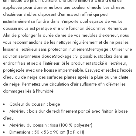
un meuble de jardin durable. Une belle finition à base d’eau est
appliquée pour donner au bois une couleur chaude. Les chaises
d’extérieur stables disposent d’un aspect raffiné qui peut
instantanément se fondre dans n’importe quel espace de vie. Le
coussin inclus est pratique et a une fonction décorative. Remarque :
Afin de prolonger la durée de vie de vos meubles d’extérieur, nous
vous recommandons de les nettoyer régulièrement et de ne pas les
laisser à l’extérieur sans protection inutilement.Nettoyage : Utiliser une
solution savonneuse douceStockage : Si possible, stockez dans un
endroit frais et sec à l’intérieur. Si le produit est stocké à l’extérieur,
protégez-le avec une housse imperméable. Essuyez et séchez l’excès
d’eau ou de neige des surfaces planes après la pluie ou une chute
de neige. Permettez une circulation d’air suffisante afin d’éviter les
dommages liés à l’humidité.
Couleur du coussin : beige
Matériau : bois dur de teck finement poncé avec finition à base
d’eau
Matériau du coussin : tissu (100 % polyester)
Dimensions : 50 x 53 x 90 cm (l x P x H)