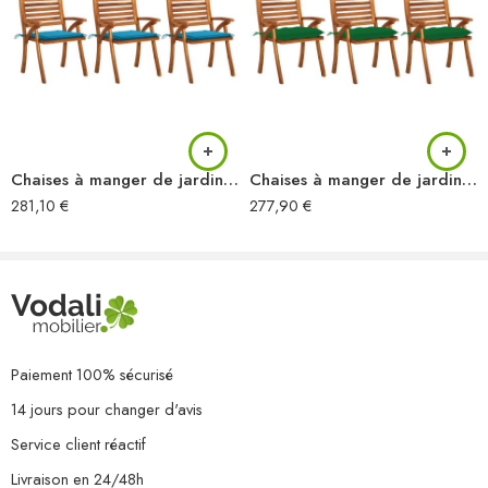
Empilable
Résistance aux intempéries et à la rouille
L’assemblage est requis
La livraison contient :
4 x chaise
4 x coussin
Chaises à manger de jardin avec coussins lot de 3 Acacia massif
Chaises à manger de jardin avec coussins lot de 3 Acacia massif
281,10
€
277,90
€
Paiement 100% sécurisé
14 jours pour changer d'avis
Service client réactif
Livraison en 24/48h