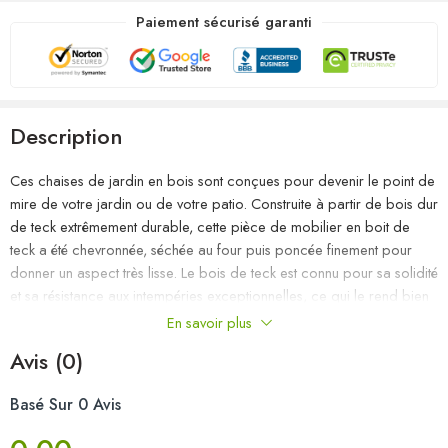
Paiement sécurisé garanti
Description
Ces chaises de jardin en bois sont conçues pour devenir le point de
mire de votre jardin ou de votre patio. Construite à partir de bois dur
de teck extrêmement durable, cette pièce de mobilier en boit de
teck a été chevronnée, séchée au four puis poncée finement pour
donner un aspect très lisse. Le bois de teck est connu pour sa solidité
et sa résistance aux intempéries exceptionnelles, ce qui le rend bien
plus adapté aux meubles de jardin que tout autre type de bois. Le
En savoir plus
bois de teck est le choix parfait si vous souhaitez acheter un meuble
Avis (0)
de jardin durable. Le cadre en acier inoxydable de haute qualité les
rend également très durables, résistantes à la rouille et robustes. Le
Basé Sur 0 Avis
coussin inclus est plus qu’un supplément pratique ; il a une fonction
décorative aussi. Asseyez-vous pour un délicieux dîner en plein air