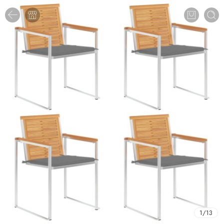
1
/
13