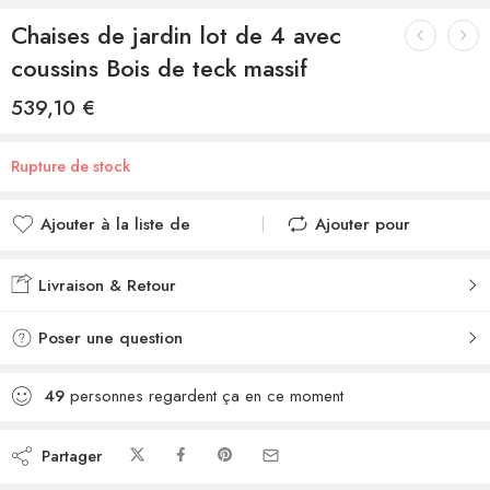
Chaises de jardin lot de 4 avec
coussins Bois de teck massif
539,10
€
Rupture de stock
Ajouter à la liste de
Ajouter pour
souhaits
comparer
Ajouté à la liste de
Ajouté au
Livraison & Retour
souhaits
comparateur
Poser une question
49
personnes regardent ça en ce moment
Partager