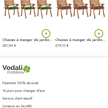
Empilable
Résistance aux intempéries et à la rouille
L’assemblage est requis
La livraison contient :
4 x chaise
4 x coussin
Chaises à manger de jardin avec coussins lot de 3 Acacia massif
Chaises à manger de jardin avec coussins lot de 3 Acacia massif
281,90
€
279,10
€
Paiement 100% sécurisé
14 jours pour changer d'avis
Service client réactif
Livraison en 24/48h