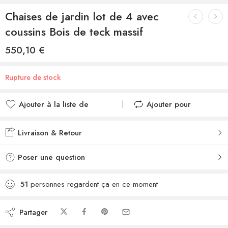
Chaises de jardin lot de 4 avec
coussins Bois de teck massif
550,10
€
Rupture de stock
Ajouter à la liste de
Ajouter pour
souhaits
comparer
Ajouté à la liste de
Ajouté au
Livraison & Retour
souhaits
comparateur
Poser une question
51
personnes regardent ça en ce moment
Partager