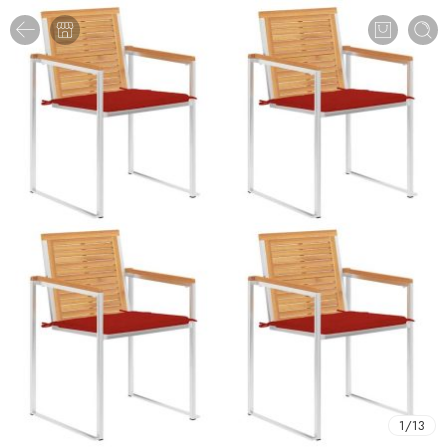
1
/
13