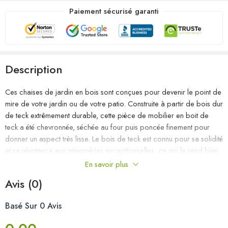
Paiement sécurisé garanti
Description
Ces chaises de jardin en bois sont conçues pour devenir le point de
mire de votre jardin ou de votre patio. Construite à partir de bois dur
de teck extrêmement durable, cette pièce de mobilier en boit de
teck a été chevronnée, séchée au four puis poncée finement pour
donner un aspect très lisse. Le bois de teck est connu pour sa solidité
et sa résistance aux intempéries exceptionnelles, ce qui le rend bien
plus adapté aux meubles de jardin que tout autre type de bois. Le
En savoir plus
bois de teck est le choix parfait si vous souhaitez acheter un meuble
Avis (0)
de jardin durable. Le cadre en acier inoxydable de haute qualité les
rend également très durables, résistantes à la rouille et robustes. Le
Basé Sur 0 Avis
coussin inclus est plus qu’un supplément pratique ; il a une fonction
décorative aussi. Asseyez-vous pour un délicieux dîner en plein air