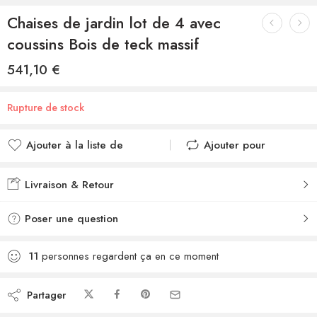
Chaises de jardin lot de 4 avec
coussins Bois de teck massif
541,10
€
Rupture de stock
Ajouter à la liste de
Ajouter pour
souhaits
comparer
Ajouté à la liste de
Ajouté au
Livraison & Retour
souhaits
comparateur
Poser une question
11
personnes regardent ça en ce moment
Partager