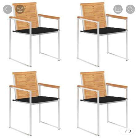
1
/
13