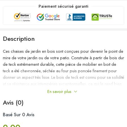
Paiement sécurisé garanti
Description
Ces chaises de jardin en bois sont conçues pour devenir le point de
mire de votre jardin ou de votre patio. Construite à partir de bois dur
de teck extrêmement durable, cette pièce de mobilier en boit de
teck a été chevronnée, séchée au four puis poncée finement pour
donner un aspect très lisse. Le bois de teck est connu pour sa solidité
et sa résistance aux intempéries exceptionnelles, ce qui le rend bien
plus adapté aux meubles de jardin que tout autre type de bois. Le
En savoir plus
bois de teck est le choix parfait si vous souhaitez acheter un meuble
Avis (0)
de jardin durable. Le cadre en acier inoxydable de haute qualité les
rend également très durables, résistantes à la rouille et robustes. Le
Basé Sur 0 Avis
coussin inclus est plus qu’un supplément pratique ; il a une fonction
décorative aussi. Asseyez-vous pour un délicieux dîner en plein air