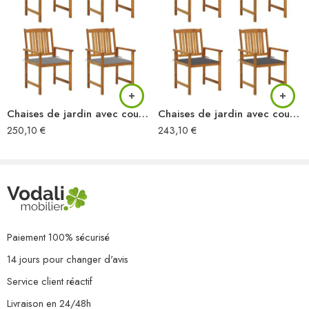
Empilable
Résistance aux intempéries et à la rouille
L’assemblage est requis
La livraison contient :
4 x chaise
4 x coussin
Chaises de jardin avec coussins lot de 4 Bois d’acacia massif
Chaises de jardin avec coussins lot de 4 Bois d’acacia massif
250,10
€
243,10
€
Paiement 100% sécurisé
14 jours pour changer d'avis
Service client réactif
Livraison en 24/48h