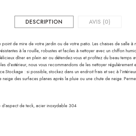
DESCRIPTION
AVIS (0)
 point de mire de votre jardin ou de votre patio. Les chaises de salle à
ésistantes à la rouille, robustes et faciles à nettoyer avec un chiffon humi
élicieux dîner en plein air ou détendez-vous et profitez du beau temps 
s d’extérieur, nous vous recommandons de les nettoyer régulièrement et d
.Stockage : si possible, stockez dans un endroit frais et sec à l’intérieur
eige des surfaces planes après la pluie ou une chute de neige. Permettez 
ile d’aspect de teck, acier inoxydable 304