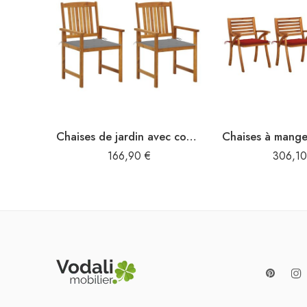
Chaises de jardin avec coussins lot de 2 Bois d’acacia massif
166,90
€
306,1