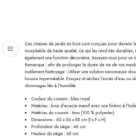
Ces chaises de jardin en bois sont conçues pour devenir le
inoxydable de haute qualité, ce qui les rend très durables, r
également une fonction décorative. Asseyez-vous pour un d
Remarque : afin de prolonger la durée de vie de vos meuble
inutilement.Nettoyage : Utiliser une solution savonneuse douce
housse imperméable. Essuyez et séchez l’excès d’eau ou de n
dommages liés à l’humidité.
Couleur du coussin : bleu royal
Matériau : bois d’acacia massif avec une finition à l’hu
Matériau du coussin : tissu (100 % polyester)
Dimensions : 60 x 56 x 85 cm (l x P x H)
Profondeur du siège : 46 cm
Hauteur du siège : 45 cm