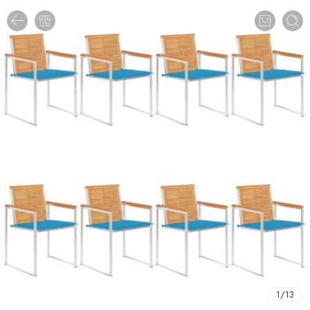
1
/
13