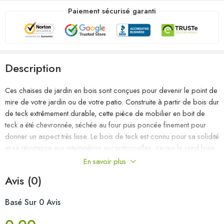
Paiement sécurisé garanti
Description
Ces chaises de jardin en bois sont conçues pour devenir le point de
mire de votre jardin ou de votre patio. Construite à partir de bois dur
de teck extrêmement durable, cette pièce de mobilier en boit de
teck a été chevronnée, séchée au four puis poncée finement pour
donner un aspect très lisse. Le bois de teck est connu pour sa solidité
et sa résistance aux intempéries exceptionnelles, ce qui le rend bien
plus adapté aux meubles de jardin que tout autre type de bois. Le
En savoir plus
bois de teck est le choix parfait si vous souhaitez acheter un meuble
Avis (0)
de jardin durable. Le cadre en acier inoxydable de haute qualité les
rend également très durables, résistantes à la rouille et robustes. Le
Basé Sur 0 Avis
coussin inclus est plus qu’un supplément pratique ; il a une fonction
décorative aussi. Asseyez-vous pour un délicieux dîner en plein air