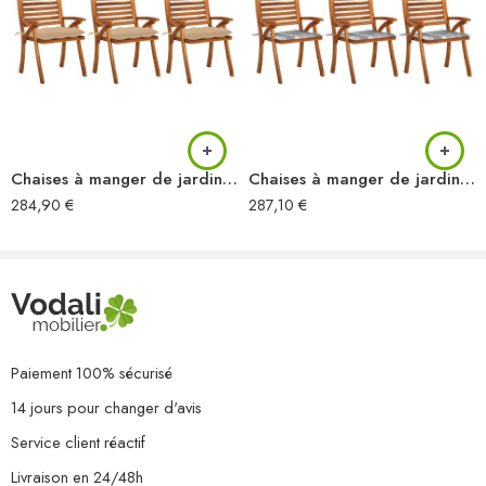
Empilable
Résistance aux intempéries et à la rouille
L’assemblage est requis
La livraison contient :
8 x chaise
8 x coussin
Chaises à manger de jardin avec coussins lot de 3 Acacia massif
Chaises à manger de jardin avec coussins lot de 3 Acacia massif
284,90
€
287,10
€
Paiement 100% sécurisé
14 jours pour changer d'avis
Service client réactif
Livraison en 24/48h