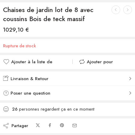
Chaises de jardin lot de 8 avec
coussins Bois de teck massif
1029,10
€
Rupture de stock
Ajouter à la liste de
Ajouter pour
souhaits
comparer
Ajouté à la liste de
Ajouté au
Livraison & Retour
souhaits
comparateur
Poser une question
26
personnes regardent ça en ce moment
Partager