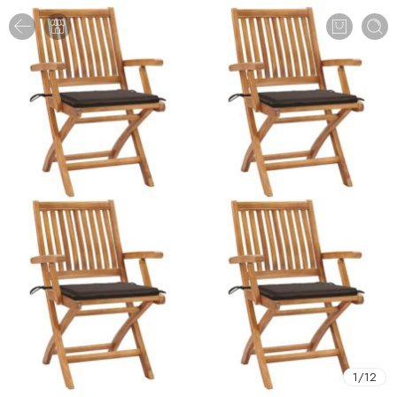
1
/
12