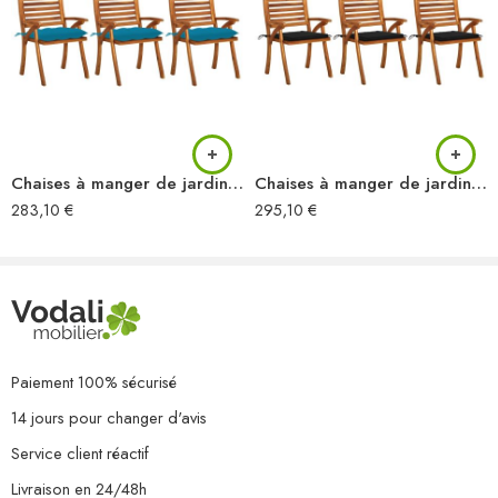
Dimensions du coussin : 40 x 40 x 4 cm (L x l x é)
Largeur du siège : 46,5 cm
Profondeur du siège : 41,5 cm
Hauteur du siège à partir du sol : 46 cm
Pliable
Comprend 2 jeux de cordes
Assemblage requis : Non
Chaises à manger de jardin avec coussins lot de 3 Acacia massif
Chaises à manger de jardin avec coussins lot de 3 Acacia massif
La livraison contient :
283,10
€
295,10
€
4 x chaise de jardin
4 x coussin
Paiement 100% sécurisé
14 jours pour changer d'avis
Service client réactif
Livraison en 24/48h