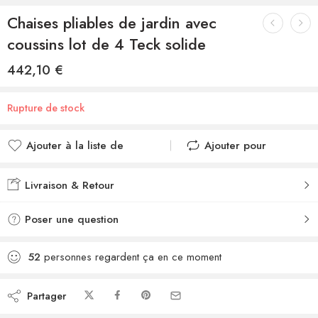
Chaises pliables de jardin avec
coussins lot de 4 Teck solide
442,10
€
Rupture de stock
Ajouter à la liste de
Ajouter pour
souhaits
comparer
Ajouté à la liste de
Ajouté au
Livraison & Retour
souhaits
comparateur
Poser une question
52
personnes regardent ça en ce moment
Partager