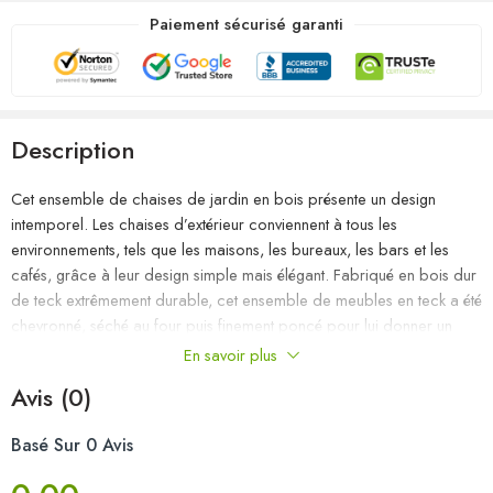
Paiement sécurisé garanti
Description
Cet ensemble de chaises de jardin en bois présente un design
intemporel. Les chaises d’extérieur conviennent à tous les
environnements, tels que les maisons, les bureaux, les bars et les
cafés, grâce à leur design simple mais élégant. Fabriqué en bois dur
de teck extrêmement durable, cet ensemble de meubles en teck a été
chevronné, séché au four puis finement poncé pour lui donner un
aspect très lisse. Le bois de teck est connu pour sa résistance
En savoir plus
exceptionnelle aux intempéries, ce qui le rend bien plus adapté aux
Avis (0)
meubles de jardin que tout autre type de bois. Le bois de teck est le
choix idéal si vous souhaitez acheter un meuble de jardin durable.
Basé Sur 0 Avis
Grâce à la surface sablée, les chaises de salle à manger sont
résistantes aux intempéries et faciles à nettoyer. Elles peuvent