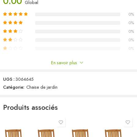
0.00
Matériau de la chaise : bois d’acacia massif avec finition à l’huile
Global
Matériau du coussin : tissu (100 % polyester)
0%
Dimensions de la chaise : 44 x 50 x 88 cm (l x P x H)
Dimensions du coussin : 40 x 40 x 4 cm (L x l x é)
0%
Chaise pliante
0%
Comprend 2 jeux de cordes pour fixer le coussin au siège
0%
L’assemblage est requis
0%
La livraison contient :
2 x chaise pliable
En savoir plus
2 x coussin de siège
Commentaires
UGS :
3064645
Il n'y a pas encore de critiques.
Catégorie:
Chaise de jardin
Produits associés