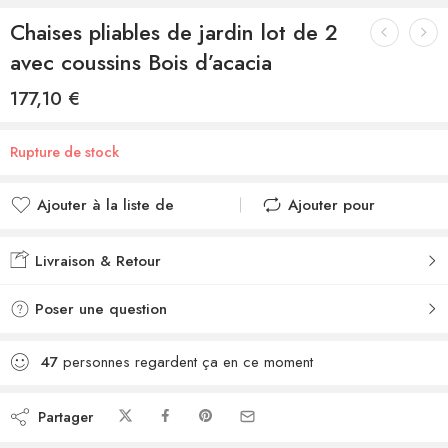
Chaises pliables de jardin lot de 2
avec coussins Bois d’acacia
177,10
€
Rupture de stock
Ajouter à la liste de
Ajouter pour
souhaits
comparer
Ajouté à la liste de
Ajouté au
Livraison & Retour
souhaits
comparateur
Poser une question
47
personnes regardent ça en ce moment
Partager