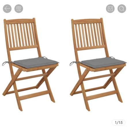
1
/
15