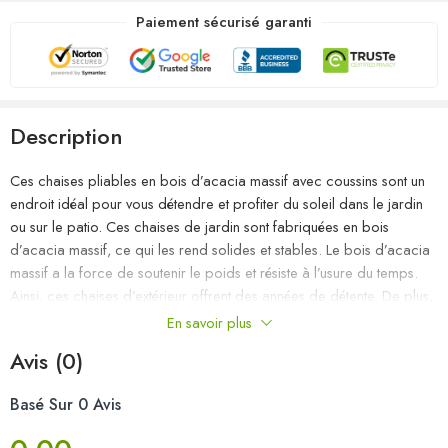
Paiement sécurisé garanti
Description
Ces chaises pliables en bois d’acacia massif avec coussins sont un
endroit idéal pour vous détendre et profiter du soleil dans le jardin
ou sur le patio. Ces chaises de jardin sont fabriquées en bois
d’acacia massif, ce qui les rend solides et stables. Le bois d’acacia
massif a la force de soutenir le poids et résiste à l’usure du temps.
Ainsi, ces chaises d’extérieur offrent des années de détente. De plus,
les chaises peuvent être pliées pour économiser de l’espace
En savoir plus
lorsqu’elles ne sont pas utilisées. Les coussins inclus ajoutent un
Avis (0)
confort supplémentaire. Chaque coussin comporte deux ensembles
de cordes pour le fixer solidement sur la chaise.
Basé Sur 0 Avis
Couleur du coussin : gris