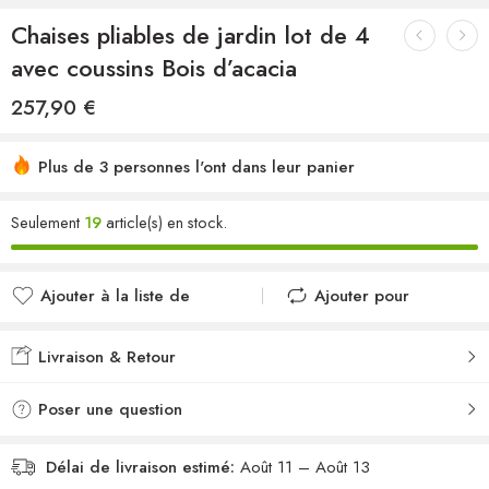
Chaises pliables de jardin lot de 4
avec coussins Bois d’acacia
257,90
€
Plus de 3 personnes l'ont dans leur panier
Seulement
19
article(s) en stock.
Ajouter à la liste de
Ajouter pour
souhaits
comparer
Ajouté à la liste de
Ajouté au
Livraison & Retour
souhaits
comparateur
Poser une question
Délai de livraison estimé:
Août 11 – Août 13