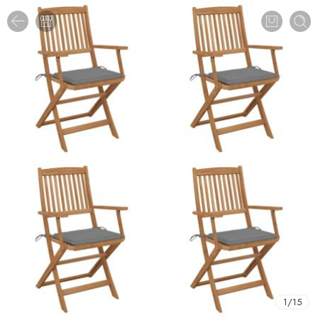
1
/
15