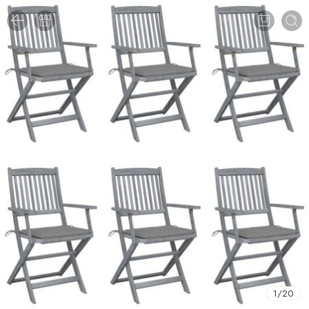
1
/
20