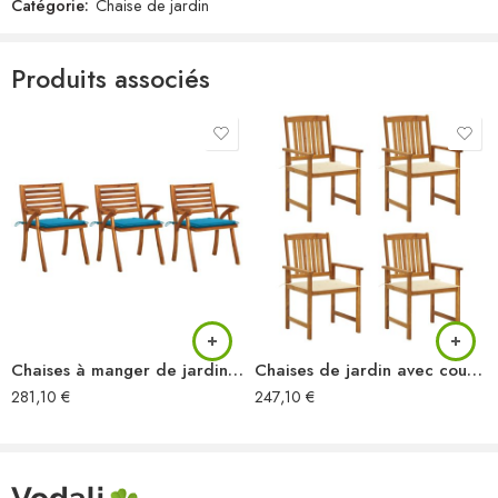
L’assemblage est requis
Catégorie:
Chaise de jardin
La livraison contient :
6 x chaise pliable
Produits associés
6 x coussin de siège
Chaises à manger de jardin avec coussins lot de 3 Acacia massif
Chaises de jardin avec coussins lot de 4 Bois d’acacia massif
281,10
€
247,10
€