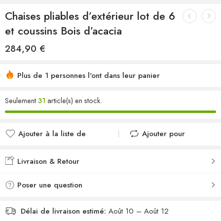
Chaises pliables d’extérieur lot de 6
et coussins Bois d’acacia
284,90
€
Plus de 1 personnes l'ont dans leur panier
Seulement
31
article(s) en stock.
Ajouter à la liste de
Ajouter pour
souhaits
comparer
Ajouté à la liste de
Ajouté au
Livraison & Retour
souhaits
comparateur
Poser une question
Délai de livraison estimé:
Août 10 – Août 12